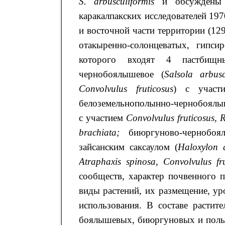
S
.
arbusculiformis
и обсуждены 
каракалпакских исследователей 19
и восточной части территории (12
отакыренно-солонцеватых, гипси
которого входят 4 пастбищные
чернобоялышевое (
Salsola
arbusc
Convolvulus
fruticosus
) с участи
белоземельнополынно-чернобоялы
с участием
Convolvulus
fruticosus
,
brachiata
;
биюргуново-чернобоя
зайсанским саксаулом (
Haloxylon
Atraphaxis
spinosa
,
Convolvulus
fr
сообществ, характер почвенного 
виды растений, их размещение, у
использования. В составе растит
боялышевых, биюргуновых и полын