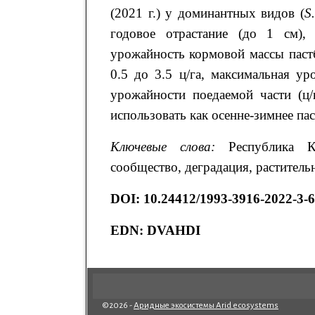
(2021 г.) у доминантных видов (
S
годовое отрастание (до 1 см),
урожайность кормовой массы паст
0.5 до 3.5 ц/га, максимальная у
урожайности поедаемой части (ц/
использовать как осенне-зимнее па
Ключевые слова:
Республика Кар
сообщество, деградация, раститель
DOI: 10.24412/1993-3916-2022-3-6
EDN: DVAHDI
©2026 -
Аридные экосистемы Arid ecosystems