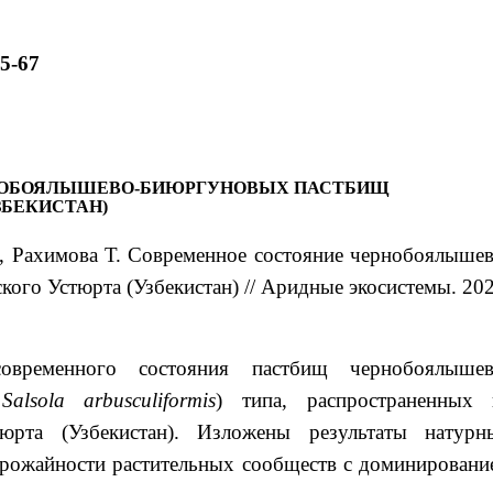
55-67
НОБОЯЛЫШЕВО-БИЮРГУНОВЫХ ПАСТБИЩ
ЗБЕКИСТАН)
, Рахимова
Т.
Современное состояние чернобоялышев
кого Устюрта (Узбекистан)
// Аридные экосистемы. 202
овременного состояния пастбищ чернобоялышев
,
Salsola
arbusculiformis
) типа, распространенных 
тюрта (Узбекистан). Изложены результаты натурн
 урожайности растительных сообществ с доминировани