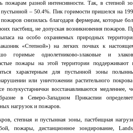
сь пожарам разной интенсивности. Так, в степной зо
 пустынной – 50.4%. Пик горимости пришелся на 199
а пожаров снизилась благодаря фермерам, которые бол
своих пастбищ, не допуская возникновения пожаров. П
выпаса на особо охраняемых природных территори
аказник «Степной») на легких почвах к настояще
шо горимые однолетниково-злаковые и злаков
частые пожары на этой территории поддерживают 
иваться характерным для пустынной зоны полынн
 нарушении или уничтожении растительного покрова
се полукустарнички восстанавливаются медленнее, ч
образие в Северо-Западном Прикаспии определяет
ных нагрузок и пожаров.
ров, степная и пустынная зоны, пастбищная нагрузк
сбой, пожары, дистанционное зондирование, Landsa