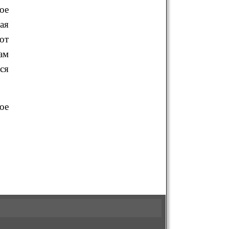
ое
ая
от
ам
ся
ое