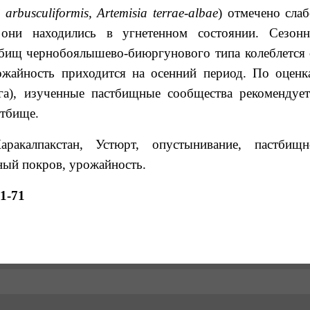
.
arbusculiformis
, Artemisia terrae-albae
) отмечено слаб
 они находились в угнетенном состоянии. Сезонн
бищ чернобоялышево-биюргунового типа колеблется 
рожайность приходится на осенний период. По оценк
га), изученные пастбищные сообщества рекомендует
стбище.
акалпакстан, Устюрт, опустынивание, пастбищн
ный покров, урожайность.
1-71