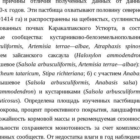
причины отличия полученных данных от данн
70-х годов. Эти пастбища охватывают половину северн
91414 га) и распространены на щебнистых, суглинисты
рованных почвах Каракалпакского Устюрта, в сост
 сообщества: кустарниково-белоземельнополынн
uliformis
,
Artemisia
terrae
—
albae
,
Atraphaxis
spino
ем зайсанского саксаула (
Haloxylon
a
mmodendro
шевое (
Salsola
arbusculiformis
,
Artemisia
terrae
—
albae
):
Rheum
tataricum
,
Stipa
richteriana
; б) с участием
Anabas
лышевое (
Salsola
arbusculiformis
,
Anabasis
salsa
)
ammodendron
) и кустарниками (
Salsola
arbusculiform
uticosus
). Определена площадь изученных пастбищн
покрова, процент проективного покрытия, ландшафтн
рожайность кормовой массы и рекомендуемая сезоннос
ельности сохраняется монотонность за счет комплекс
ных сообществ. От недостатка влаги в год наблюден