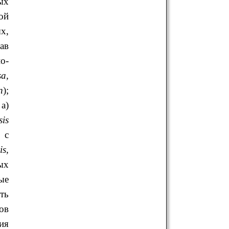
ых
ой
х,
ав
о-
sa
,
n
);
 а)
is
 с
is
,
ых
ые
ть
ов
ия