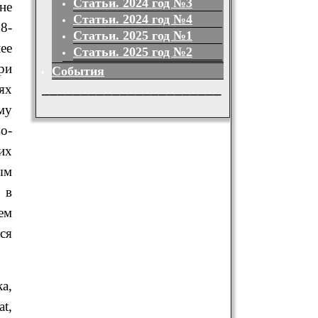
Статьи. 2024 год №3
не
Статьи. 2024 год №4
8-
Статьи. 2025 год №1
ее
Статьи. 2025 год №2
ри
События
_______________________
ях
му
о-
их
ым
 в
ем
ся
а,
t,