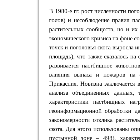
В 1980-е гг. рост численности пог
голов) и несоблюдение правил па
растительных сообществ, но и их
экономического кризиса на фоне 
точек и поголовья скота выросла и
площадь), что также сказалось на 
развивается пастбищное животнов
влияния выпаса и пожаров на с
Прикаспия. Новизна заключается в
анализа объединенных данных, т
характеристики пастбищных на
геоинформационной обработки да
закономерности отклика растител
скота. Для этого использованы опи
пустынной зоне – 498), характ