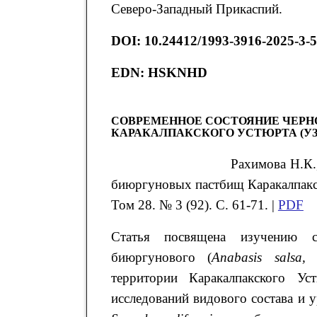
Северо-Западный Прикаспий.
DOI
: 10.24412/1993-3916-2025-3-
EDN:
HSKNHD
СОВРЕМЕННОЕ СОСТОЯНИЕ ЧЕР
КАРАКАЛПАКСКОГО УСТЮРТА (У
Рахимова
Н.К.
биюргуновых пастбищ
Каракалпакс
Том 28. № 3 (92). С. 61-71. |
PDF
Статья посвящена изучению с
биюргунового (
Anabasis
salsa
территории Каракалпакского Ус
исследований видового состава и