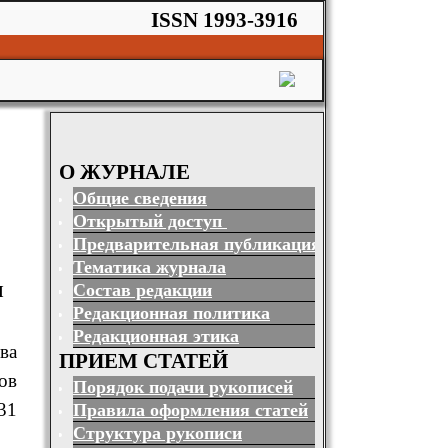
ISSN 1993-3916
О ЖУРНАЛЕ
Общие сведения
Открытый доступ
Предварительная публикация
Тематика журнала
Состав редакции
И
Редакционная политика
Редакционная этика
ва
ПРИЕМ СТАТЕЙ
ов
Порядок подачи рукописей
31
Правила оформления статей
Структура рукописи