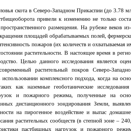
оловья скота в Северо-Западном Прикаспии (до 3.78 мл
стбищеоборота привели к изменению не только соста
 пространственного размещения. На рубеже веков из-
сокращения площадей обрабатываемых полей, фермерск
нтенсивность пожаров (их количеств и охватываемая и
состоянии растительности. В настоящее время в регио
одство. Целью данного исследования является оцен
овременный растительный покров Северо-Западно
 использовании комплексного подхода, когда на осно
аких как наземные геоботанические исследования
грузок и пожарного режима, полученные на осно
нных дистанционного зондирования Земли, выявле
ьности на пирогенное воздействие и выпас домашне
сания растительных сообществ (в степной зоне – 240,
еристики пастбищных нагрузок и пожарного режим