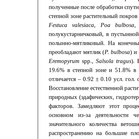
полученные после обработки спут
степной зоне растительный покров
Festuca valesiaca
,
Poa
bulbosa
,
полукустарничковый, в пустынной
полынно-мятликовый. На конечны
преобладают мятлик (
P
.
bulbosa
) и
Eremopyrum
spp.,
Salsola
tragus
).
19.6% в степной зоне и 51.8% в 
отличается – 0.92 ± 0.10 усл. гол. 
Восстановление естественной растит
природных (эдафических, гидротер
факторов. Замедляют этот проц
основном из-за деятельности ч
значительного количества ветош
распространению на большие пло