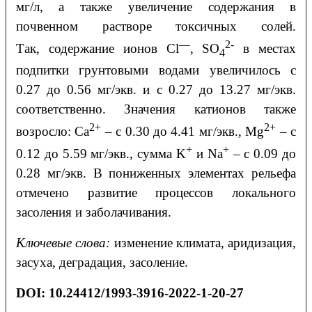
мг/л, а также увеличение содержания в
почвенном растворе токсичных солей.
—
2-
Так, содержание ионов Cl
, SO
в местах
4
подпитки грунтовыми водами увеличилось с
0.27 до 0.56 мг/экв. и с 0.27 до 13.27 мг/экв.
соответственно. Значения катионов также
2+
2+
возросло: Ca
– с 0.30 до 4.41 мг/экв., Mg
– с
+
+
0.12 до 5.59 мг/экв., сумма K
и Na
– с 0.09 до
0.28 мг/экв. В пониженных элементах рельефа
отмечено развитие процессов локального
засоления и заболачивания.
Ключевые слова:
изменение климата, аридизация,
засуха, деградация, засоление.
DOI:
10.24412/1993-3916-2022-1-20-27