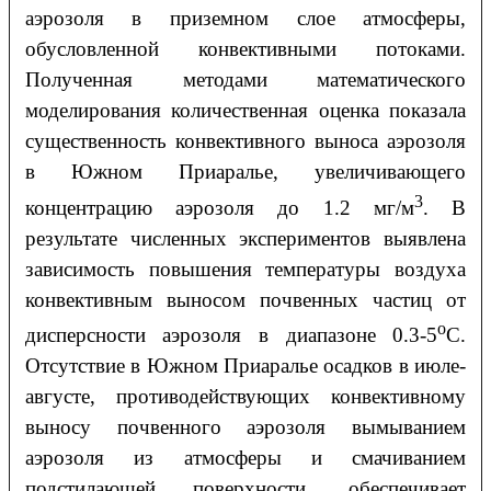
аэрозоля в приземном слое атмосферы,
обусловленной конвективными потоками.
Полученная методами математического
моделирования количественная оценка показала
существенность конвективного выноса аэрозоля
в Южном Приаралье, увеличивающего
3
концентрацию аэрозоля до 1.2 мг/м
. В
результате численных экспериментов выявлена
зависимость повышения температуры воздуха
конвективным выносом почвенных частиц от
о
дисперсности аэрозоля в диапазоне 0.3-5
С.
Отсутствие в Южном Приаралье осадков в июле-
августе, противодействующих конвективному
выносу почвенного аэрозоля вымыванием
аэрозоля из атмосферы и смачиванием
подстилающей поверхности, обеспечивает