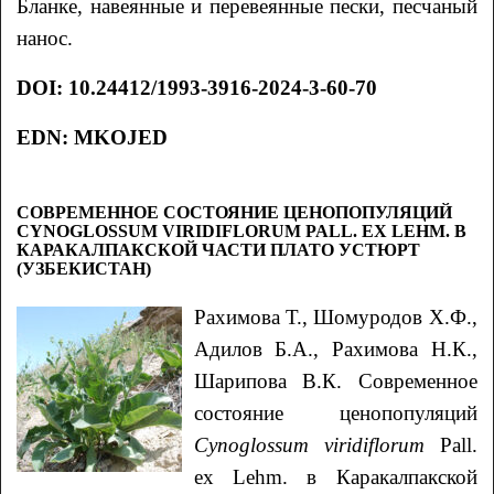
Бланке, навеянные и перевеянные пески, песчаный
нанос.
DOI
:
10.24412/1993-3916-2024-3-60-70
EDN
:
MKOJED
СОВРЕМЕННОЕ СОСТОЯНИЕ ЦЕНОПОПУЛЯЦИЙ
CYNOGLOSSUM VIRIDIFLORUM PALL. EX LEHM. В
КАРАКАЛПАКСКОЙ ЧАСТИ ПЛАТО УСТЮРТ
(УЗБЕКИСТАН)
Рахимова
Т.
, Шомуродов
Х.Ф.
,
Адилов
Б.А.
, Рахимова
Н.К.
,
Шарипова
В.К.
Современное
состояние ценопопуляций
Cynoglossum viridiflorum
Pall.
ex Lehm.
в Каракалпакской