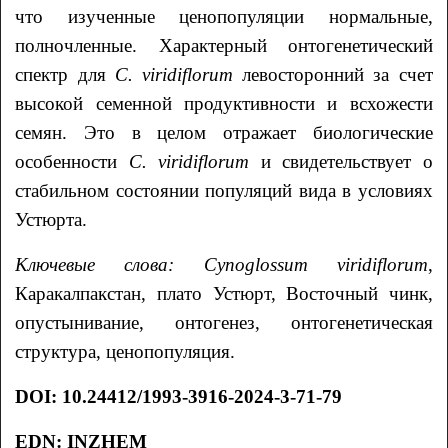
что изученные ценопопуляции нормальные,
полночленные. Характерный онтогенетический
спектр для
C
.
viridiflorum
левосторонний за счет
высокой семенной продуктивности и всхожести
семян. Это в целом отражает биологические
особенности
C
.
viridiflorum
и свидетельствует о
стабильном состоянии популяций вида в условиях
Устюрта.
Ключевые слова:
Cynoglossum viridiflorum
,
Каракалпакстан, плато Устюрт, Восточный чинк,
опустынивание, онтогенез, онтогенетическая
структура, ценопопуляция.
DOI
:
10.24412/1993-3916-2024-3-71-79
EDN
:
INZHEM