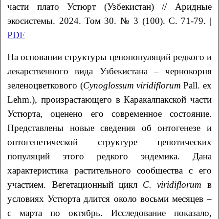
части плато Устюрт (Узбекистан)
// Аридные
экосистемы. 2024. Том 30. № 3 (100). С. 71-79. |
PDF
На основании структуры ценопопуляций редкого и
лекарственного вида Узбекистана – чернокорня
зеленоцветкового (
Cynoglossum
viridiflorum
Pall. ex
Lehm.), произрастающего в Каракалпакской части
Устюрта, оценено его современное состояние.
Представлены новые сведения об онтогенезе и
онтогенетической структуре ценотических
популяций этого редкого эндемика. Дана
характеристика растительного сообщества с его
участием. Вегетационный цикл
C
.
viridiflorum
в
условиях Устюрта длится около восьми месяцев –
с марта по октябрь. Исследование показало,