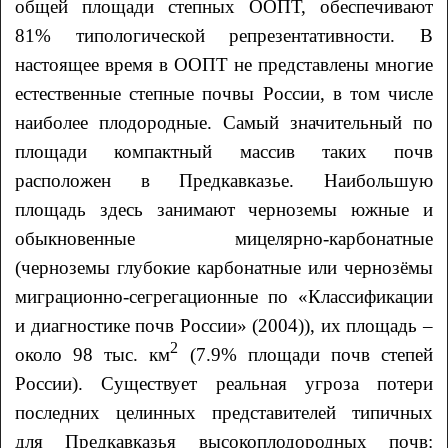
общей площади степных ООПТ, обеспечивают
81% типологической репрезентативности. В
настоящее время в ООПТ не представлены многие
естественные степные почвы России, в том числе
наиболее плодородные. Самый значительный по
площади компактный массив таких почв
расположен в Предкавказье. Наибольшую
площадь здесь занимают черноземы южные и
обыкновенные мицелярно-карбонатные
(черноземы глубокие карбонатные или чернозёмы
миграционно-сегрегационные по «Классификации
и диагностике почв России» (2004)), их площадь –
2
около 98 тыс. км
(7.9% площади почв степей
России). Существует реальная угроза потери
последних целинных представителей типичных
для Предкавказья высокоплодородных почв: