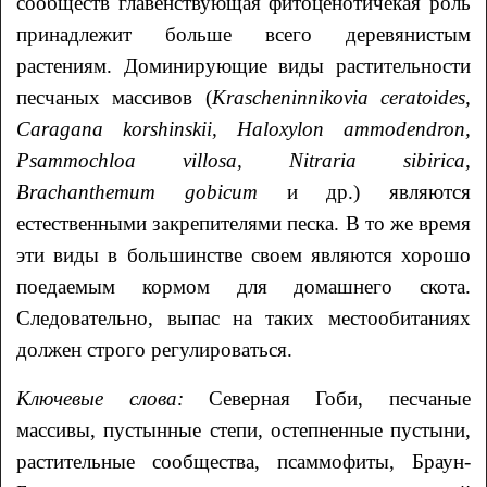
сообществ главенствующая фитоценотичекая роль
принадлежит больше всего деревянистым
растениям. Доминирующие виды растительности
песчаных массивов (
Krascheninnikovia ceratoides,
Сaragana korshinskii,
Haloxylon ammodendron,
Psammochloa villosa, Nitraria sibirica,
Brachanthemum gobicum
и др.) являются
естественными закрепителями песка. В то же время
эти виды в большинстве своем являются хорошо
поедаемым кормом для домашнего скота.
Следовательно, выпас на таких местообитаниях
должен строго регулироваться.
Ключевые слова:
Северная Гоби, песчаные
массивы, пустынные степи, остепненные пустыни,
растительные сообщества, псаммофиты, Браун-