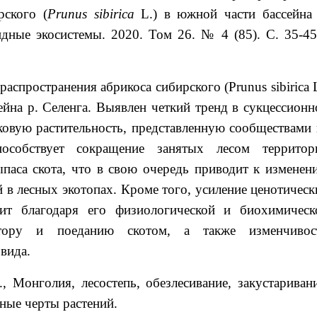
рского (
Prunus sibirica
L.) в южной части бассейна 
идные экосистемы. 2020. Том 26. № 4 (85). С. 35-45.
аспространения абрикоса сибирского (Prunus sibirica 
ейна р. Селенга. Выявлен четкий тренд в сукцессионн
ковую растительность, представленную сообществами 
пособствует сокращение занятых лесом территор
ыпаса скота, что в свою очередь приводит к изменен
 в лесных экотопах. Кроме того, усиление ценотическ
одит благодаря его физиологической и биохимическ
тору и поеданию скотом, а также изменчивос
вида.
, Монголия, лесостепь, обезлесивание, закустаривани
ные черты растений.