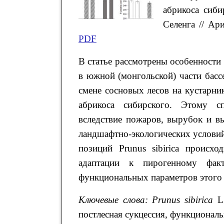
абрикоса сиби
Селенга // Ар
PDF
В статье рассмотрены особенности р
в южной (монгольской) части басс
смене сосновых лесов на кустарни
абрикоса сибирского. Этому с
вследствие пожаров, вырубок и в
ландшафтно-экологических условий
позиций Prunus sibirica происх
адаптации к пирогенному фак
функциональных параметров этого 
Ключевые слова:
Prunus sibirica
L.
постлесная сукцессия, функциональ