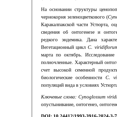
На основании структуры ценопоп
чернокорня зеленоцветкового (
Cyn
Каракалпакской части Устюрта, о
сведения об онтогенезе и онтог
редкого эндемика. Дана характе
Вегетационный цикл
C
.
viridifloru
марта по октябрь. Исследование
полночленные. Характерный онтог
счет высокой семенной продукт
биологические особенности
C
.
v
популяций вида в условиях Устюрт
Ключевые слова:
Cynoglossum virid
опустынивание, онтогенез, онтоген
DOI
:
10.24412/1993-3916-2024-3-7