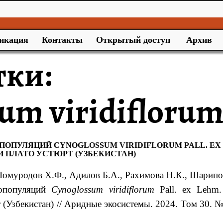
икация
Контакты
Открытый доступ
Архив
тки:
um viridifloru
ОПУЛЯЦИЙ CYNOGLOSSUM VIRIDIFLORUM PALL. EX
И ПЛАТО УСТЮРТ (УЗБЕКИСТАН)
Шомуродов
Х.Ф.
, Адилов
Б.А.
, Рахимова
Н.К.
, Шарипо
нопопуляций
Cynoglossum viridiflorum
Pall. ex Lehm
 (Узбекистан)
// Аридные экосистемы. 2024. Том 30. №