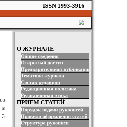
ISSN 1993-3916
О ЖУРНАЛЕ
m
Общие сведения
Открытый доступ
Предварительная публикация
Тематика журнала
Состав редакции
Редакционная политика
Редакционная этика
ва
ПРИЕМ СТАТЕЙ
.
в
Порядок подачи рукописей
 3
Правила оформления статей
Структура рукописи