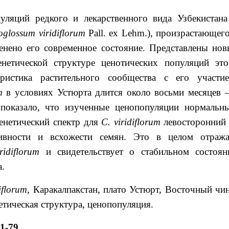
уляций редкого и лекарственного вида Узбекистана
oglossum
viridiflorum
Pall. ex Lehm.), произрастающего
ценено его современное состояние. Представлены нов
енетической структуре ценотических популяций это
ристика растительного сообщества с его участие
m
в условиях Устюрта длится около восьми месяцев –
 показало, что изученные ценопопуляции нормальны
енетический спектр для
C
.
viridiflorum
левосторонний 
ивности и всхожести семян. Это в целом отража
iridiflorum
и свидетельствует о стабильном состоян
а.
iflorum
, Каракалпакстан, плато Устюрт, Восточный чин
етическая структура, ценопопуляция.
1-79