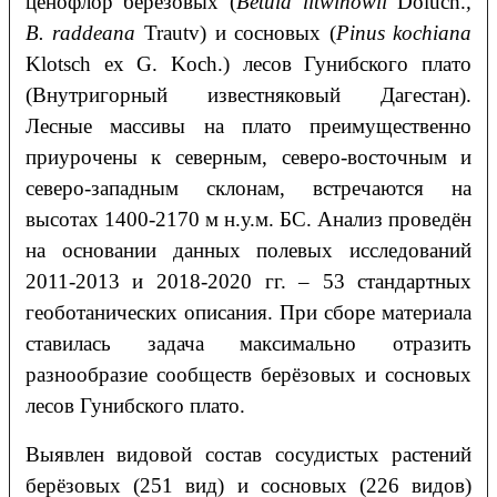
ценофлор берёзовых (
Betula litwinowii
Doluch.
,
В
. raddeana
Trautv) и сосновых (
Pinus kochiana
Klotsch ex G. Koch.) лесов Гунибского плато
(Внутригорный известняковый Дагестан).
Лесные массивы на плато преимущественно
приурочены к северным, северо-восточным и
северо-западным склонам, встречаются на
высотах 1400-2170 м н.у.м. БС. Анализ проведён
на основании данных полевых исследований
2011-2013 и 2018-2020 гг. – 53 стандартных
геоботанических описания. При сборе материала
ставилась задача максимально отразить
разнообразие сообществ берёзовых и сосновых
лесов Гунибского плато.
Выявлен видовой состав сосудистых растений
берёзовых (251 вид) и сосновых (226 видов)