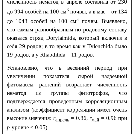
численность нематод в апреле составила от 230
3
до 994 особей на 100 см
почвы, а в мае – от 134
3
до 1043 особей на 100 см
почвы. Выявлено,
что самым разнообразным по родовому составу
оказался отряд Dorylaimida, который включил в
себя 29 родов; в то время как у Tylenchida было
19 родов, а у Rhabditida – 11 родов.
Установлено, что в весенний период при
увеличении показателя сырой надземной
фитомассы растений возрастает численность
нематод из группы фитотрофов, что
подтверждается проведенным корреляционным
анализом (коэффициент корреляции имеет очень
высокие значения:
r
= 0.86,
r
= 0.96 при
апрель
май
p-
уровне < 0.05).