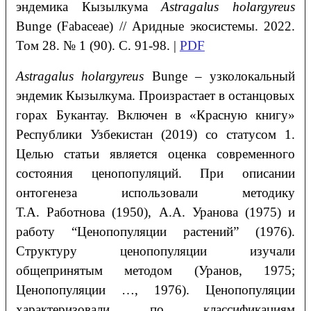
эндемика Кызылкума
Astragalus holargyreus
Bunge (Fabaceae)
// Аридные экосистемы. 2022.
Том 28. № 1 (90). С. 91-98. |
PDF
Astragalus
holargyreus
Bunge – узколокальный
эндемик Кызылкума. Произрастает в останцовых
горах Букантау. Включен в «Красную книгу»
Республики Узбекистан (2019) со статусом 1.
Целью статьи является оценка современного
состояния ценопопуляций. При описании
онтогенеза использовали методику
Т.А. Работнова (1950), А.А. Уранова (1975) и
работу “Ценопопуляции растений” (1976).
Структуру ценопопуляции изучали
общепринятым методом (Уранов, 1975;
Ценопопуляции …, 1976). Ценопопуляции
характеризовали по классификациям