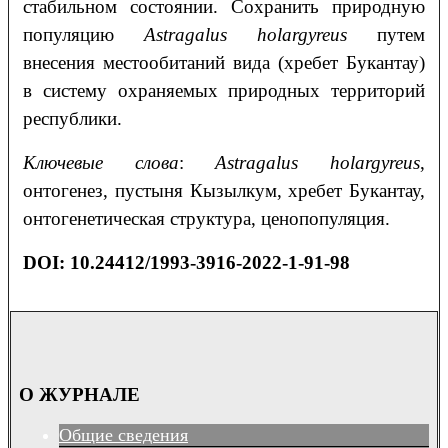
стабильном состоянии. Сохранить природную
популяцию
Astragalus
holargyreus
путем
внесения местообитаний вида (хребет Букантау)
в систему охраняемых природных территорий
республики.
Ключевые слова
:
Astragalus
holargyreus
,
онтогенез, пустыня Кызылкум, хребет Букантау,
онтогенетическая структура, ценопопуляция.
DOI:
10.24412/1993-3916-2022-1-91-98
О ЖУРНАЛЕ
Общие сведения