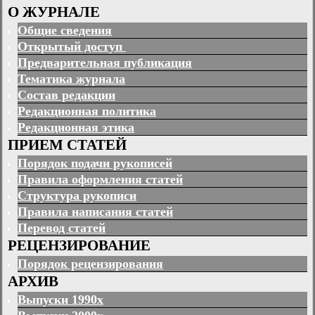
О ЖУРНАЛЕ
Общие сведения
Открытый доступ
Предварительная публикация
Тематика журнала
Состав редакции
Редакционная политика
Редакционная этика
ПРИЕМ СТАТЕЙ
Порядок подачи рукописей
Правила оформления статей
Структура рукописи
Правила написания статей
Перевод статей
РЕЦЕНЗИРОВАНИЕ
Порядок рецензирования
АРХИВ
Выпуски 1990х