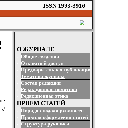
ISSN 1993-3916
е
О ЖУРНАЛЕ
Общие сведения
Открытый доступ
Предварительная публикация
Тематика журнала
Состав редакции
Редакционная политика
Редакционная этика
ое
ПРИЕМ СТАТЕЙ
//
Порядок подачи рукописей
Правила оформления статей
Структура рукописи