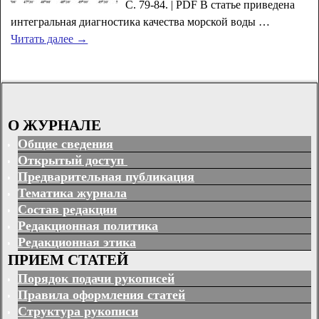
С. 79-84. | PDF В статье приведена
интегральная диагностика качества морской воды
…
Читать далее →
О ЖУРНАЛЕ
Общие сведения
Открытый доступ
Предварительная публикация
Тематика журнала
Состав редакции
Редакционная политика
Редакционная этика
ПРИЕМ СТАТЕЙ
Порядок подачи рукописей
Правила оформления статей
Структура рукописи