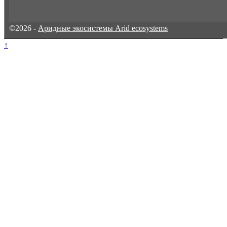
©2026 -
Аридные экосистемы Arid ecosystems
↑