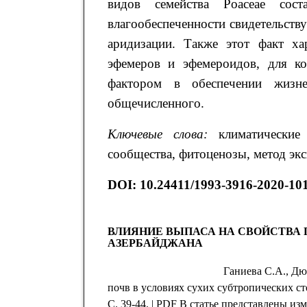
видов семейства Poaceae сос
влагообеспеченности свидетельств
аридизации. Также этот факт ха
эфемеров и эфемероидов, для ко
фактором в обеспечении жизне
общечисленного.
Ключевые слова:
климатические
сообщества, фитоценозы, метод эк
DOI: 10.24411/1993-3916-2020-10
ВЛИЯНИЕ ВЫПАСА НА СВОЙСТВА 
АЗЕРБАЙДЖАНА
Ганиева С.А., Дю
почв в условиях сухих субтропических ст
С. 39-44. | PDF В статье представлены и