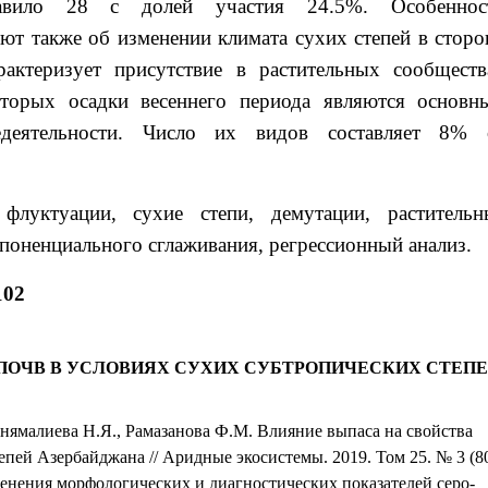
тавило 28 с долей участия 24.5%. Особеннос
уют также об изменении климата сухих степей в сторо
рактеризует присутствие в растительных сообществ
торых осадки весеннего периода являются основн
деятельности. Число их видов составляет 8% 
 флуктуации, сухие степи, демутации, растительн
споненциального сглаживания, регрессионный анализ.
102
ПОЧВ В УСЛОВИЯХ СУХИХ СУБТРОПИЧЕСКИХ СТЕП
нямалиева Н.Я., Рамазанова Ф.М. Влияние выпаса на свойства
епей Азербайджана // Аридные экосистемы. 2019. Том 25. № 3 (80
зменения морфологических и диагностических показателей серо-