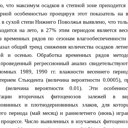
 что максимум осадков в степной зоне приходится 
ерной особенностью проецируя этот показатель на в
а в сухой степи Нижнего Поволжья выявлено, что толь
одится на лето, в 27% этим периодом является весн
з временных рядов по сезонам влагообеспеченности 
азал общий тренд снижения количества осадков летне
ной и осенью. Обработка временных рядов метод
 проведенный регрессионный анализ свидетельствуют
ломных 1989, 1990 гг. влажности весеннего период
итерием Стьюдента (величина вероятности 0.0005), п
о (величина вероятности 0.01). Эти особеннос
утации вторичных фитоценозов залежей в ви
овинных и плотнодерновинных злаков, для котор
его периода (май месяц) и раннелетнего (июнь) игра
м процессе. Число выявленных в изучаемых фитоценоз