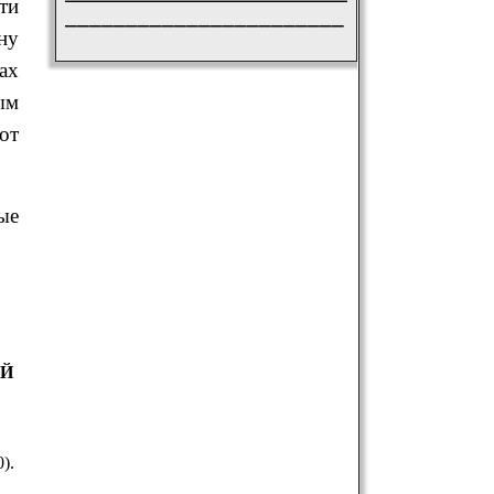
ти
_______________________
ну
ах
ым
от
ые
ЕЙ
).