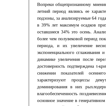
Вопреки общепризнанному мнению,
летний период являясь ее характ
подзоны, за анализируемые 64 год
в 39% лет максимум осадков прих
оставшиеся 34% это осень. Анали
более чем полувековой период пок
периода, и их увеличение вес
экспоненциального сглаживания и
динамике увеличения после пере
достоверность подтверждена t-кр
снижении показателей осеннег
характеризуют процессы дем
доминирования в них рыхлодерн
влагообеспеченность поздневесенн
основное значение в генеративно