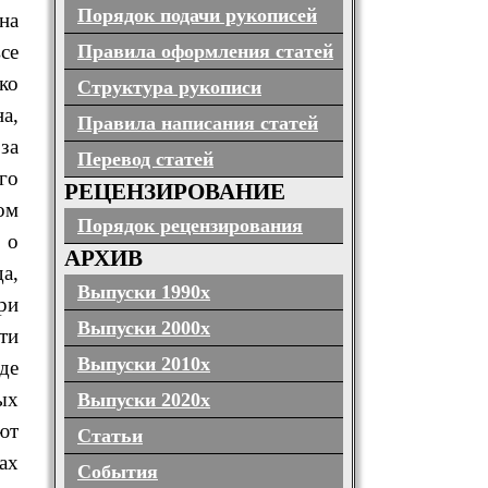
Порядок подачи рукописей
на
Правила оформления статей
се
ко
Структура рукописи
а,
Правила написания статей
за
Перевод статей
го
РЕЦЕНЗИРОВАНИЕ
ом
Порядок рецензирования
 о
АРХИВ
а,
Выпуски 1990х
ри
Выпуски 2000х
ти
Выпуски 2010х
де
ых
Выпуски 2020х
ют
Статьи
ах
События