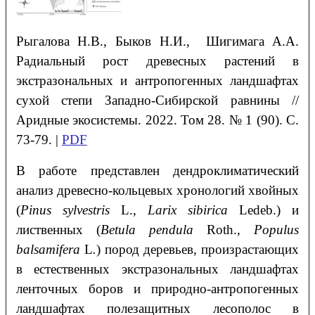
Рыгалова
Н.В.
, Быков
Н.И.
, Шигимага
А.А.
Радиальный рост древесных растений в
экстразональных и антропогенных ландшафтах
сухой степи Западно-Сибирской равнины
//
Аридные экосистемы. 2022. Том 28. № 1 (90). С.
73-79. |
PDF
В работе представлен дендроклиматический
анализ древесно-кольцевых хронологий хвойных
(
Pinus
sylvestris
L.,
Larix sibirica
Ledeb.) и
лиственных (
Betula
pendula
Roth.,
Populus
balsamifera
L
.
) пород деревьев, произрастающих
в естественных экстразональных ландшафтах
ленточных боров и природно-антропогенных
ландшафтах полезащитных лесополос в