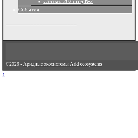
Статьи. 2025 год №2
События
_______________________
©2026 -
Аридные экосистемы Arid ecosystems
↑