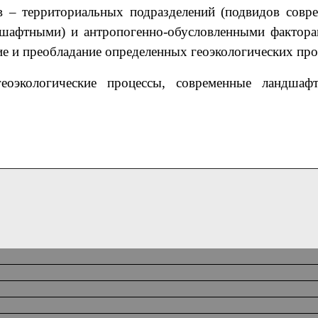
в – территориальных подразделений (подвидов совр
шафтными) и антропогенно-обусловленными фактора
е и преобладание определенных геоэкологических про
еоэкологические процессы, современные ландшафт