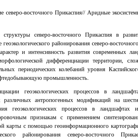
ие северо-восточного Прикаспия
// Аридные экосистем
 структуры северо-восточного Прикаспия в развит
 геоэкологического районирования северо-восточног
арактер и интенсивность развития современных ла
оморфологической дифференциации территории, сло
ельных периодических колебаний уровня Каспийско
 нефтедобывающую промышленность.
нциации геоэкологических процессов в ландшафта
х различных антропогенных модификаций на шести
ения геоэкологических процессов в ландшафтах и
ровочным признакам с применением синтезирован
этой карты c помощью геоинформационного картограф
ческого районирования северо-восточного Прик