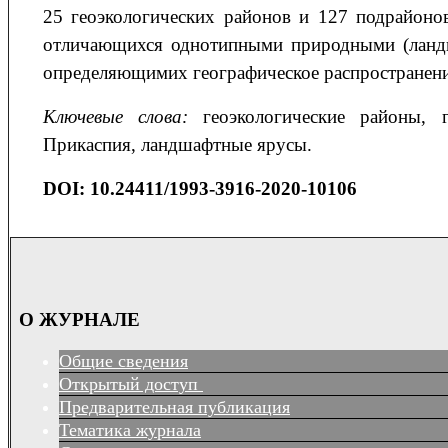
25 геоэкологических районов и 127 подрайоно
отличающихся однотипными природными (ланд
определяющимих географическое распространени
Ключевые слова:
геоэкологические районы, г
Прикаспия, ландшафтные ярусы.
DOI:
10.24411/1993-3916-2020-10106
О ЖУРНАЛЕ
Общие сведения
Открытый доступ
Предварительная публикация
Тематика журнала