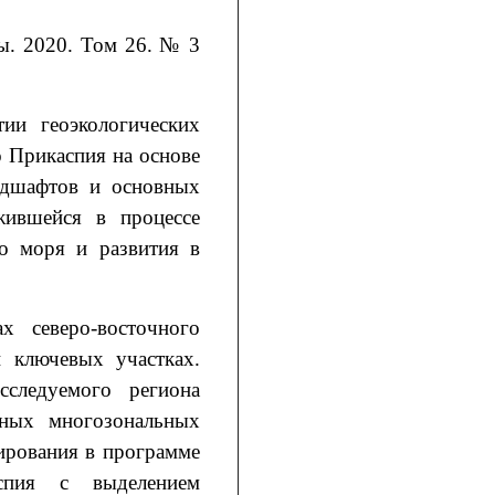
ы. 2020. Том 26. № 3
ии геоэкологических
о Прикаспия на основе
ндшафтов и основных
жившейся в процессе
го моря и развития в
х северо-восточного
 ключевых участках.
сследуемого региона
ных многозональных
ирования в программе
аспия с выделением