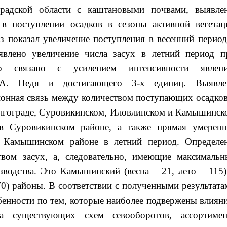
градской области с каштановыми почвами, выявле
 в поступлении осадков в сезоны активной вегетац
из показал увеличение поступления в весенний период
влено увеличение числа засух в летний период п
о связано с усилением интенсивности явлени
Д.А. Педя и достигающего 3-х единиц. Выявле
ионная связь между количеством поступающих осадков
Волгограде, Суровикинском, Иловлинском и Камышинск
в Суровикинском районе, а также прямая умеренн
в Камышинском районе в летний период. Определе
вом засух, а, следовательно, имеющие максимальн
зводства. Это Камышинский (весна – 21, лето – 115)
70) районы. В соответствии с полученными результата
бенности по тем, которые наиболее подвержены влиян
ка существующих схем севооборотов, ассортимен