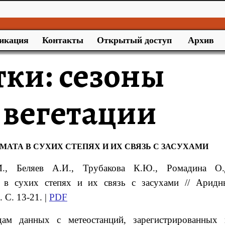
икация
Контакты
Открытый доступ
Архив
тки:
сезоны
 вегетации
АТА В СУХИХ СТЕПЯХ И ИХ СВЯЗЬ С ЗАСУХАМИ
.
, Беляев
А.И.
, Трубакова
К.Ю.
, Ромадина
О.
а в сухих степях и их связь с засухами
// Аридн
 С. 13-21. |
PDF
ам данных с метеостанций, зарегистрированных 