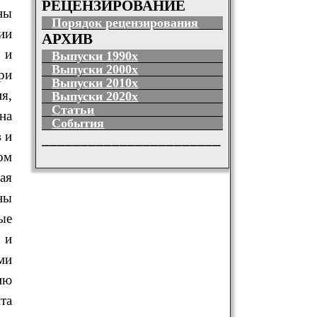
РЕЦЕНЗИРОВАНИЕ
ны
Порядок рецензирования
ии
АРХИВ
 и
Выпуски 1990х
Выпуски 2000х
ри
Выпуски 2010х
я,
Выпуски 2020х
Статьи
на
События
 и
_______________________
ом
ая
ны
ые
 и
ми
ию
та