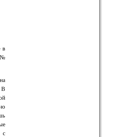
 в
 №
на
 В
ой
но
шь
ые
 с