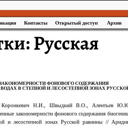
икация
Контакты
Открытый доступ
Архив
тки:
Русская
 ЗАКОНОМЕРНОСТИ ФОНОВОГО СОДЕРЖАНИЯ
ВОДАХ В СТЕПНОЙ И ЛЕСОСТЕПНОЙ ЗОНАХ РУССКО
 Коронкевич
Н.И.
, Швыдкий
В.О.
, Алентьев
Ю.Ю
менные закономерности фонового содержания
биогенн
ной и лесостепной
зонах Русской равнины
// Аридн