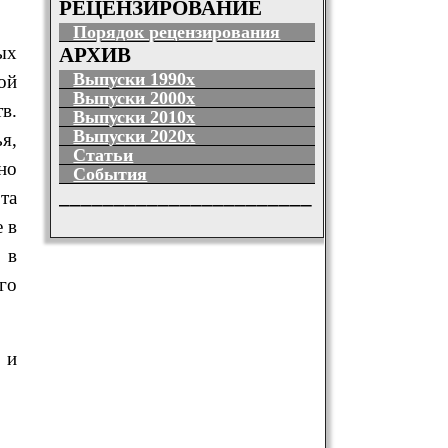
РЕЦЕНЗИРОВАНИЕ
Порядок рецензирования
ых
АРХИВ
Выпуски 1990х
ой
Выпуски 2000х
в.
Выпуски 2010х
Выпуски 2020х
я,
Статьи
но
События
_______________________
та
 в
 в
го
 и