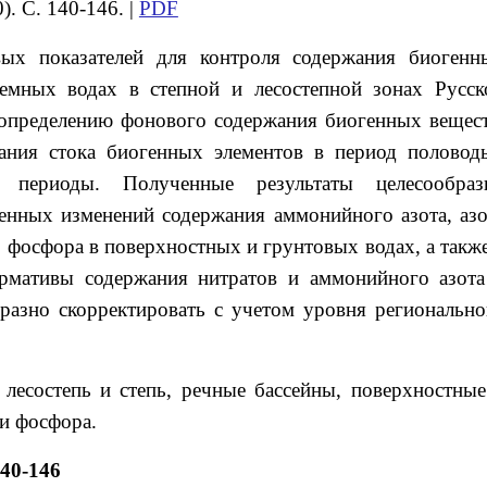
). С. 140-146. |
PDF
ых показателей для контроля содержания биогенн
емных водах в степной и лесостепной зонах Русск
определению фонового содержания биогенных вещест
ния стока биогенных элементов в период половодь
й периоды. Полученные результаты целесообраз
генных изменений содержания аммонийного азота, азо
 фосфора в поверхностных и грунтовых водах, а также
ормативы содержания нитратов и аммонийного азота
разно скорректировать с учетом уровня регионально
 лесостепь и степь, речные бассейны, поверхностные
 и фосфора.
140-146