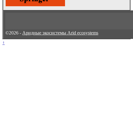
©2026 -
Аридные экосистемы Arid ecosystems
↑