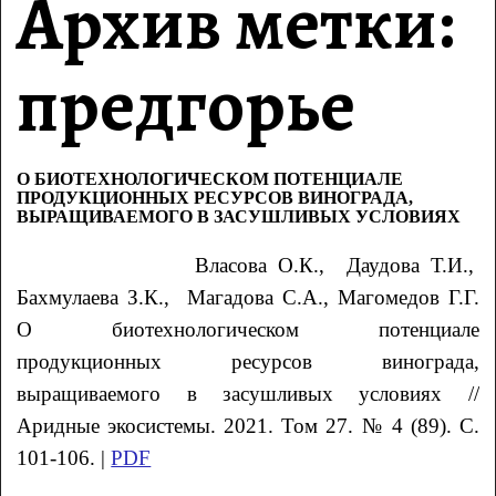
Архив метки:
предгорье
О БИОТЕХНОЛОГИЧЕСКОМ ПОТЕНЦИАЛЕ
ПРОДУКЦИОННЫХ РЕСУРСОВ ВИНОГРАДА,
ВЫРАЩИВАЕМОГО В ЗАСУШЛИВЫХ УСЛОВИЯХ
Власова
О.К.
, Даудова
Т.И.
,
Бахмулаева
З.К.
, Магадова
С.А.
, Магомедов
Г.Г.
О биотехнологическом потенциале
продукционных
ресурсов винограда,
выращиваемого в засушливых условиях //
Аридные экосистемы. 2021. Том 27. № 4 (89). С.
101-106. |
PDF