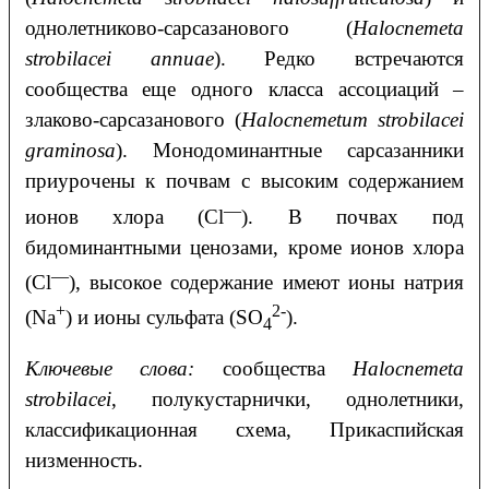
однолетниково-сарсазанового (
Halocnemeta
strobilacei annuae
). Редко встречаются
сообщества еще одного класса ассоциаций ‒
злаково-сарсазанового (
Halocnemetum strobilacei
graminosa
). Монодоминантные сарсазанники
приурочены к почвам с высоким содержанием
—
ионов хлора (Cl
). В почвах под
бидоминантными ценозами, кроме ионов хлора
—
(Cl
), высокое содержание имеют ионы натрия
+
2-
(Na
) и ионы сульфата (SO
).
4
Ключевые слова:
сообщества
Halocnemeta
strobilacei
, полукустарнички, однолетники,
классификационная схема, Прикаспийская
низменность.