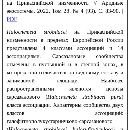
на Прикаспийской низменности
// Аридные
экосистемы. 2022. Том 28. № 4 (93). С. 83-90. |
PDF
Halocnemeta
strobilacei
на Прикаспийской
низменности в пределах Европейской России
представлена 4 классами ассоциаций и 14
ассоциациями. Сарсазановые сообщества
отмечены в пустынной и в степной зонах, в
которых они отличаются по видовому составу и
занимаемой площади. Наиболее
распространенными являются ценозы
сарсазанового (
Halocnemeta
strobilacei pura
)
класса ассоциации. Характерны сообщества двух
классов ассоциаций:
галофитнополукустарничково-сарсазанового
(
Halocnemeta strobilacei halosuffruticulosa
) и