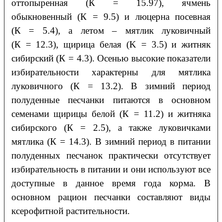
оттопыренная (К = 15.97), ячмень
обыкновенный (К = 9.5) и люцерна посевная
(К = 5.4), а летом – мятлик луковичный
(К = 12.3), щирица белая (K = 3.5) и житняк
сибирский (К = 4.3). Осенью высокие показатели
избирательности характерны для мятлика
луковичного (К = 13.2). В зимний период
полуденные песчанки питаются в основном
семенами щирицы белой (К = 11.2) и житняка
сибирского (К = 2.5), а также луковичками
мятлика (К = 14.3). В зимний период в питании
полуденных песчанок практически отсутствует
избирательность в питании и они используют все
доступные в данное время года корма. В
основном рацион песчанки составляют виды
ксерофитной растительности.