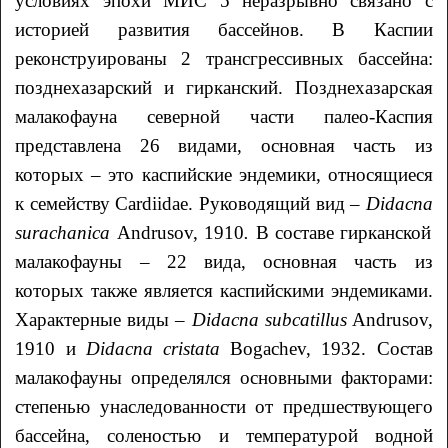
условиях эпохи МИС 5 неразрывно связано с
историей развития бассейнов. В Каспии
реконструированы 2 трансгрессивных бассейна:
позднехазарский и гирканский. Позднехазарская
малакофауна северной части палео-Каспия
представлена 26 видами, основная часть из
которых – это каспийские эндемики, относящиеся
к семейству Cardiidae. Руководящий вид –
Didacna
surachanica
Andrusov, 1910
.
В составе гирканской
малакофауны – 22 вида, основная часть из
которых также является каспийскими эндемиками.
Характерные виды –
D
idacna
subcatillus
Andrusov,
1910 и
D
idacna
cristata
Bogachev, 1932. Состав
малакофауны определялся основными факторами:
степенью унаследованности от предшествующего
бассейна, соленостью и температурой водной