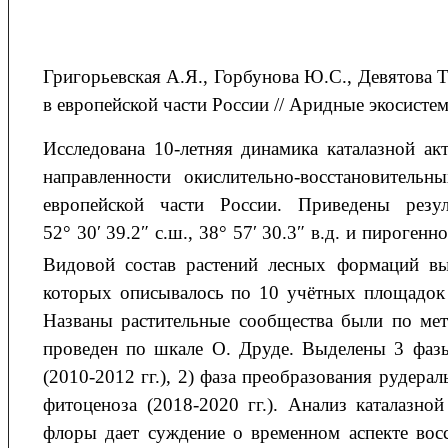
Григорьевская
А.Я.
, Горбунова
Ю.С.
, Девятова
Т
в европейской части России
// Аридные экосистем
Исследована 10-летняя динамика каталазной а
направленности окислительно-восстановительн
европейской части России. Приведены рез
52° 30′ 39.2″ с.ш., 38° 57′ 30.3″ в.д. и пирогенно
Видовой состав растений лесных формаций в
которых описывалось по 10 учётных площадок 
Названы растительные сообщества были по мет
проведен по шкале О. Друде. Выделены 3 фазы
(2010-2012 гг.), 2) фаза преобразования рудерал
фитоценоза (2018-2020 гг.). Анализ каталазн
флоры дает суждение о временном аспекте восс