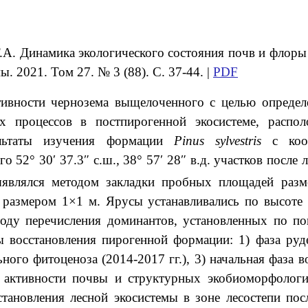
.А.
Динамика экологического состояния почв и флоры
ы. 2021. Том 27. № 3 (88). С. 37-44. |
PDF
ктивности чернозема выщелоченного с целью определ
ых процессов в постпирогенной экосистеме, распо
ультаты изучения формации
Pinus
sylvestris
с коор
го 52° 30′ 37.3″ с.ш.
,
38° 57′ 28″ в.д. участков после 
ыявлялся методом закладки пробных площадей раз
размером 1×1 м. Ярусы устанавливались по высоте д
оду перечисления доминантов, установленных по п
 восстановления пирогенной формации: 1) фаза руд
ьного фитоценоза (2014-2017 гг.), 3) начальная фаза 
ой активности почвы и структурных экобиоморфологи
тановления лесной экосистемы в зоне лесостепи пос