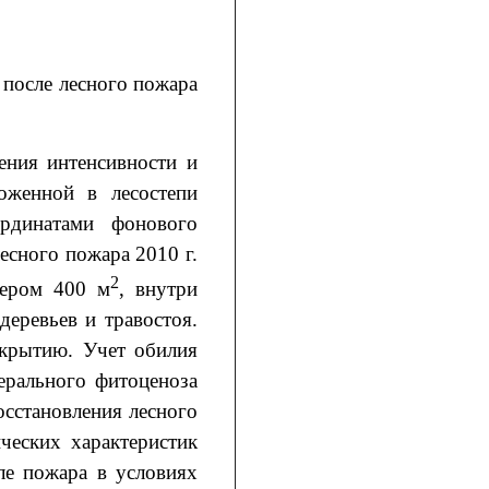
 после лесного пожара
ения интенсивности и
ложенной в лесостепи
динатами фонового
лесного пожара 2010 г.
2
мером 400 м
, внутри
еревьев и травостоя.
окрытию. Учет обилия
ерального фитоценоза
восстановления лесного
ческих характеристик
ле пожара в условиях