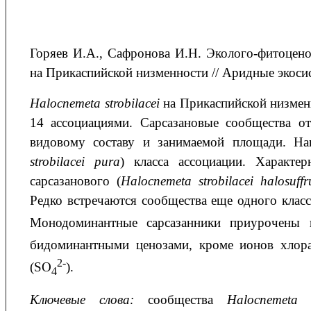
Горяев
И.А.
, Сафронова
И.Н.
Эколого-фитоцено
на Прикаспийской низменности
// Аридные экосис
Halocnemeta
strobilacei
на Прикаспийской низменн
14 ассоциациями. Сарсазановые сообщества о
видовому составу и занимаемой площади. Наи
strobilacei pura
) класса ассоциации. Характе
сарсазанового (
Halocnemeta strobilacei halosuffr
Редко встречаются сообщества еще одного класс
Монодоминантные сарсазанники приурочены 
бидоминантными ценозами, кроме ионов хлора
2-
(SO
).
4
Ключевые слова:
сообщества
Halocnemeta