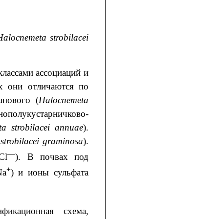
Halocnemeta strobilacei
классами ассоциаций и
х они отличаются по
анового (
Halocnemeta
нополукустарничково-
a strobilacei annuae
).
trobilacei graminosa
).
—
Cl
). В почвах под
+
Na
) и ионы сульфата
ификационная схема,