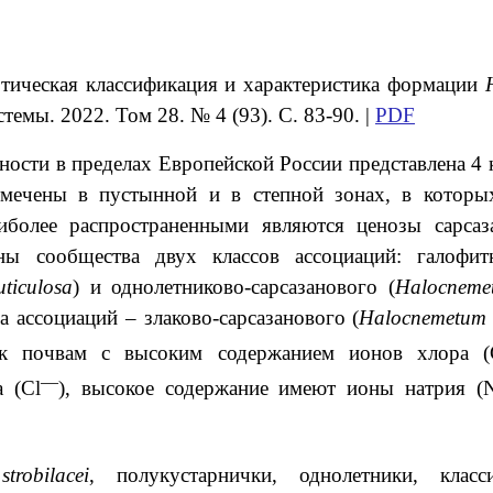
тическая классификация и характеристика формации
темы. 2022. Том 28. № 4 (93). С. 83-90. |
PDF
ости в пределах Европейской России представлена 4 
тмечены в пустынной и в степной зонах, в которы
более распространенными являются ценозы сарсаз
рны сообщества двух классов ассоциаций: галофит
uticulosa
) и однолетниково-сарсазанового (
Halocnemet
а ассоциаций ‒ злаково-сарсазанового (
Halocnemetum s
к почвам с высоким содержанием ионов хлора (
—
 (Cl
), высокое содержание имеют ионы натрия (
strobilacei
, полукустарнички, однолетники, класс