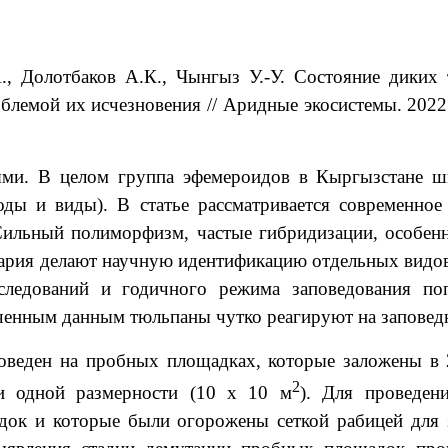
.
, Долотбаков
А.К.
, Чынгыз
У.-У.
Состояние диких 
роблемой их исчезновения
// Аридные экосистемы. 2022
ями. В целом группа эфемероидов в Кыргызстане ш
оды и виды). В статье рассматривается современное
Сильный полиморфизм, частые гибридизации, особенн
бария делают научную идентификацию отдельных видо
сследований и годичного режима заповедования по
ченным данным тюльпаны чутко реагируют на запове
веден на пробных площадках, которые заложены в 2
2
и одной размерности (10 х 10 м
). Для проведен
ок и которые были огорожены сеткой рабицей для 