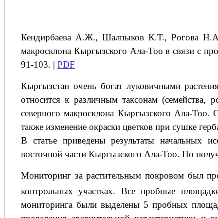
Кендирбаева
А.Ж.
, Шалпыков
К.Т.
, Рогова
Н.А
макросклона Кыргызского Ала-Тоо
в связи с п
91-103. |
PDF
Кыргызстан очень богат луковичными растени
относится к различным таксонам (семейства, р
северного макросклона Кыргызского Ала-Тоо. 
также изменение окраски цветков при сушке гер
В статье приведены результаты начальных и
восточной части Кыргызского Ала-Тоо. По полу
Мониторинг за растительным покровом был про
контрольных участках. Все пробные площадк
мониторинга были выделены 5 пробных площад