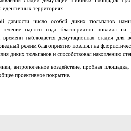
выявления стадии демутации пробных площадок про
 идентичных территориях.
й давности число особей диких тюльпанов намн
 течение одного года благоприятно повлиял на 
 времени наблюдается демутационная стадия для в
поведный режим благоприятно повлиял на флористичес
илия диких тюльпанов и способствовал накоплению сте
ики, антропогенное воздействие, пробная площадка,
общее проективное покрытие.