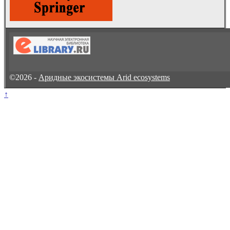
©2026 -
Аридные экосистемы Arid ecosystems
↑