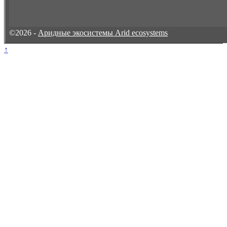
©2026 -
Аридные экосистемы Arid ecosystems
↑