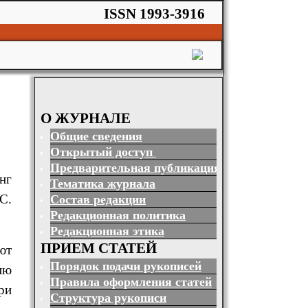
ISSN 1993-3916
О ЖУРНАЛЕ
Общие сведения
Открытый доступ
Предварительная публикация
нг
Тематика журнала
С.
Состав редакции
Редакционная политика
Редакционная этика
ПРИЕМ СТАТЕЙ
ют
Порядок подачи рукописей
ию
Правила оформления статей
ри
Структура рукописи