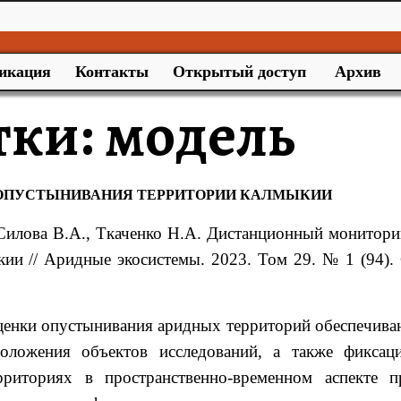
икация
Контакты
Открытый доступ
Архив
тки:
модель
ОПУСТЫНИВАНИЯ ТЕРРИТОРИИ КАЛМЫКИИ
Силова
В.А.,
Ткаченко
Н.А. Д
истанционный монитори
ыкии
// Аридные экосистемы. 2023. Том 29. № 1 (94). 
енки опустынивания аридных территорий обеспечива
положения объектов исследований, а также фиксац
риториях в пространственно-временном аспекте п