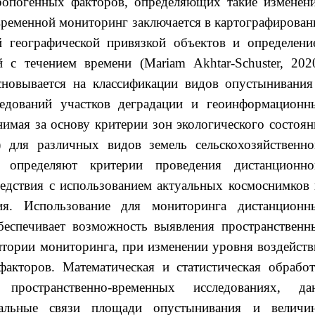
ропогенных факторов, определяющих такие изменени
временной мониторинг заключается в картографирован
й географической привязкой объектов и определени
с течением времени (Mariam Akhtar-Schuster, 2020
сновывается на классификации видов опустынивания
едований участков деградации и геоинформационн
имая за основу критерии зон экологического состоян
) для различных видов земель сельскохозяйственно
, определяют критерии проведения дистанционно
бедствия с использованием актуальных космоснимков 
ия. Использование для мониторинга дистанционн
беспечивает возможность выявления пространственн
итории мониторинга, при изменении уровня воздейств
акторов. Математическая и статистическая обработ
пространственно-временных исследованиях, да
альные связи площади опустынивания и величи