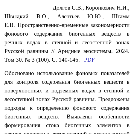
Долгов
С.В.
, Коронкевич
Н.И.
,
Швыдкий
В.О.
, Алентьев
Ю.Ю.
, Штамм
Е.В.
Пространственно-временные закономерности
фонового содержания
биогенных веществ в
речных водах в степной и лесостепной
зонах
Русской равнины
// Аридные экосистемы. 2024.
Том 30. № 3 (100). С. 140-146. |
PDF
Обосновано использование фоновых показателей
для контроля содержания биогенных веществ в
поверхностных и подземных водах в степной и
лесостепной зонах Русской равнины. Предложены
подходы к определению фонового содержания
биогенных веществ. Выявлены особенности
формирования стока биогенных элементов в
период половодья, летне-осенний и осенне-зимний