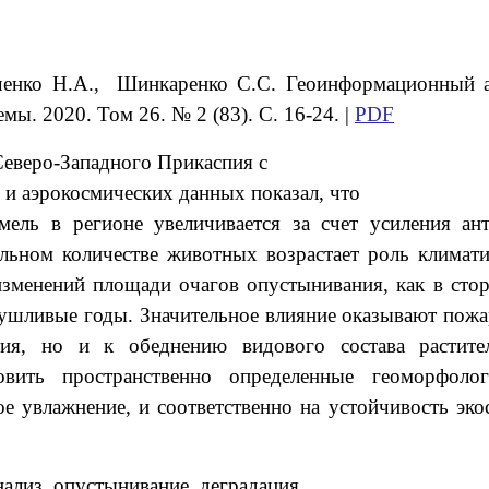
ченко Н.А., Шинкаренко С.С. Геоинформационный а
ы. 2020. Том 26. № 2 (83). С. 16-24. |
PDF
еверо-Западного Прикаспия с
и аэрокосмических данных показал, что
ель в регионе увеличивается за счет усиления
ан
ильном количестве
животных возрастает роль климати
зменений площади очагов опустынивания, как в сто
сушливые годы. Значительное влияние
оказывают пожа
ытия, но и к
обеднению видового состава растите
овить пространственно определенные геоморфолог
ое увлажнение, и соответственно на
устойчивость эко
лиз, опустынивание, деградация,