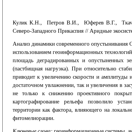
Кулик К.Н., Петров В.И., Юферев В.Г., Тка
Северо-Западного Прикаспия // Аридные экосистем
Анализ динамики современного опустынивания С
использованием геоинформационных технологий 
площадь деградированных и опустыненных зем
(пастбищная нагрузка). При относительно стаб
приводит к увеличению скорости и
амплитуды и
достаточном увлажнении, так и увеличения в за
не только к снижению проективного покр
картографирование рельефа
позволило устан
территории как фактора, влияющего на локальн
фитомелиорации.
Ключевые слова:
геоинформационные системы, ана