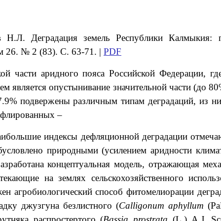
ев
Н.Л. Деградация земель Республики Калмыкия:
26. № 2 (83). С. 63-71. |
PDF
ой части аридного пояса Российской Федерации, гд
м является опустынивание значительной части (до 80%
77.9% подвержены различным типам деградаций, из н
дефлированных –
 Наибольшие индексы дефляционной деградации отмеч
обусловлено природными (усилением аридности клима
Разработана концептуальная модель, отражающая мех
текающие на землях сельскохозяйственного исполь
ен агробиологический способ фитомелиорации дегра
дку джузгуна безлистного (
Calligonum aphyllum
(Pa
рутняка распростертого (
Bassia prostrata
(L.) A.J. S