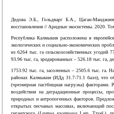
Дедова
Э.Б.
, Гольдварг
Б.А.
, Цаган-Манджи
восстановления // Аридные экосистемы. 2020. Том 
Республика Калмыкия расположена в европейск
экологических и социально-экономических пробле
из 6264 тыс. га сельскохозяйственных угодий 
93.96 тыс. га, эродированных – 526.18 тыс. га, 
1753.92 тыс. га, засоленных – 2505.6 тыс. га.
районах Калмыкии (ИДд 31.7-71.1 балл), что 
(чрезмерная пастбищная нагрузка) факторами. 
воздействия на деградационные процессы, про
природных и антропогенных факторов. Предлож
открытых песчаных массивах, включающий поса
гигантского (
Leymus racemosus
Lam. Tzvel.), п