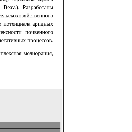
P. Beav.). Разработаны
льскохозяйственного
о потенциала аридных
ексности почвенного
негативных процессов.
плексная мелиорация,