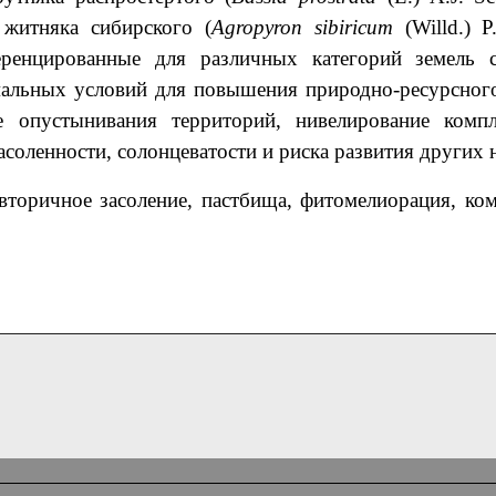
и житняка сибирского (
Agropyron sibiricum
(Willd.) 
ренцированные для различных категорий земель се
мальных условий для повышения природно-ресурсног
е опустынивания территорий, нивелирование компл
соленности, солонцеватости и риска развития других 
 вторичное засоление, пастбища,
фитомелиорация, ком