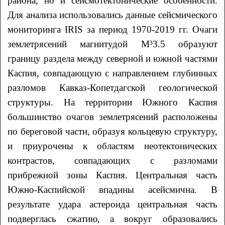
района, но и сейсмотектонические особенности.
Для анализа использовались данные сейсмического
мониторинга IRIS за период 1970-2019 гг. Очаги
землетрясений магнитудой М³3.5 образуют
границу раздела между северной и южной частями
Каспия, совпадающую с направлением глубинных
разломов Кавказ-Копетдагской геологической
структуры. На территории Южного Каспия
большинство очагов землетрясений расположены
по береговой части, образуя кольцевую структуру,
и приурочены к областям неотектонических
контрастов, совпадающих с разломами
прибрежной зоны Каспия. Центральная часть
Южно-Каспийской впадины асейсмична. В
результате удара астероида центральная часть
подверглась сжатию, а вокруг образовались