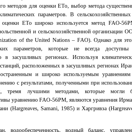
ого методов для оценки ETo, выбор метода существен
климатических параметров. В сельскохозяйственных
я оценки ETo широко используется метод FAO-56P
ольственной и сельскохозяйственной организации О
ization of the United Nations – FAO). Однако для это
еских параметров, которые не всегда доступны
о в засушливых регионах. Используя климатическ
 станций, расположенных в засушливых регионах Иран
ространенным и широко используемым уравнениям
внению с результатами, полученными при использован
, тремя лучшими методами, которые могли 
нативы уравнению FAO-56PM, являются уравнения Ирма
мани (Hargreaves, Samani, 1985) и Харгривза (Hargreav
н, водообеспеченность, водный баланс, управлен