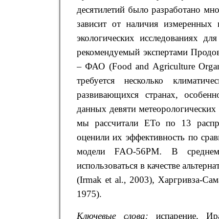
десятилетий было разработано мн
зависит от наличия измеренных 
экологических исследованиях дл
рекомендуемый экспертами Продов
– ФАО (Food and Agriculture Organ
требуется несколько климатич
развивающихся странах, особенн
данных девяти метеорологических
мы рассчитали ETo по 13 расп
оценили их эффективность по сра
модели FAO-56PM. В среднем
использоваться в качестве альтер
(Irmak et al., 2003), Харгривза-Са
1975).
Ключевые слова:
испарение, Ира