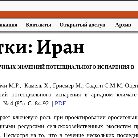
икация
Контакты
Открытый доступ
Архив
тки:
Иран
ЯЧНЫХ ЗНАЧЕНИЙ ПОТЕНЦИАЛЬНОГО ИСПАРЕНИЯ В
ичи
М.Р.
, Камель
Х.
, Грисмер
М.
, Садеги
С.М.М.
Оцен
ений потенциального испарения
в аридном климате 
№ 4 (85). С. 84-92. |
PDF
грает ключевую роль при проектировании оросительн
дными ресурсами сельскохозяйственных экосистем п
 Несмотря на то, что в течение нескольких последн