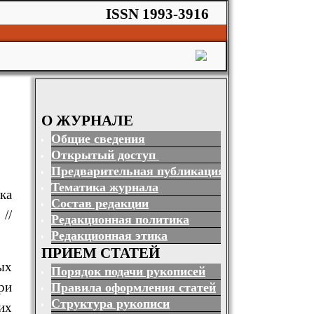
ISSN 1993-3916
О ЖУРНАЛЕ
Общие сведения
Открытый доступ
Предварительная публикация
Тематика журнала
ка
Состав редакции
//
Редакционная политика
Редакционная этика
ПРИЕМ СТАТЕЙ
ых
Порядок подачи рукописей
ри
Правила оформления статей
Структура рукописи
их