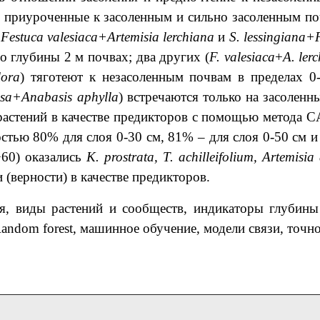
, приуроченные к засоленным и сильно засоленным по
+
Festuca
valesiaca
+
Artemisia
lerchiana
и
S
.
lessingiana
+
о глубины 2 м почвах; два других (
F
.
valesiaca
+
A
.
ler
lora
) тяготеют к незасоленным почвам в пределах 0-
sa
+
Anabasis
aphylla
) встречаются только на засоленн
растений в качестве предикторов с помощью метода 
остью 80% для слоя 0-30 см, 81% – для слоя 0-50 см и
>60) оказались
K. prostrata, T. achilleifolium, Artemisia
(верности) в качестве предикторов.
я, виды растений и сообществ, индикаторы глубины 
ndom forest, машинное обучение, модели связи, точн