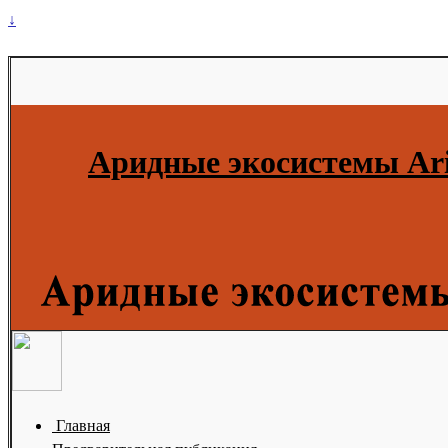
↓
Аридные экосистемы Ari
Главная