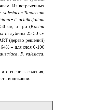
чвам. Из встреченных
F
.
valesiaca
+Tanacetum
chiana
+T. achilleifolium
50 см, и три (
Kochia
ых с глубины 25-50 см
CART (дерево решений)
 64% – для слоя 0-100
 austriaca, F. valesiaca
.
и степени засоления,
ость индикации.