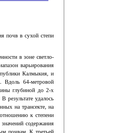
я почв в сухой степи
ности в зоне светло-
иапазон варьирования
спублики Калмыкия, и
. Вдоль 64-метровой
жины глубиной до 2-х
 В результате удалось
нных на трансекте, на
 отношению к степени
 значений содержания
ым почвам. К третьей