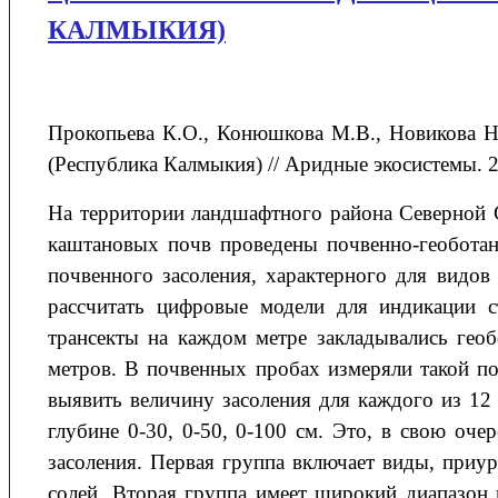
КАЛМЫКИЯ)
Прокопьева
К.О.
, Конюшкова
М.В.
, Новикова
Н
(Республика Калмыкия) // Аридные экосистемы. 20
На территории ландшафтного района Северной 
каштановых почв проведены почвенно-геоботан
почвенного засоления, характерного для видов
рассчитать цифровые модели для индикации с
трансекты на каждом метре закладывались гео
метров. В почвенных пробах измеряли такой пок
выявить величину засоления для каждого из 12 
глубине 0-30, 0-50, 0-100 см. Это, в свою оч
засоления. Первая группа включает виды, приу
солей. Вторая группа имеет широкий диапазон 