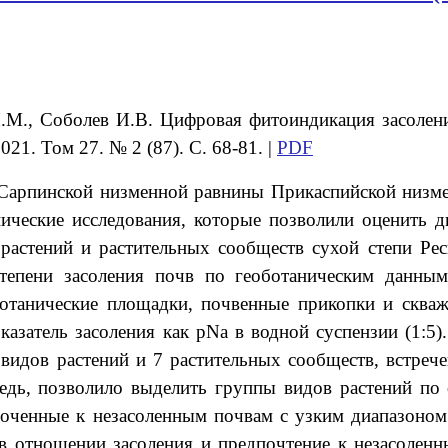
.М.
, Соболев
И.В.
Цифровая фитоиндикация засолени
21. Том 27. № 2 (87). С. 68-81. |
PDF
Сарпинской низменной равнины Прикаспийской низмен
ические исследования, которые позволили оценить д
 растений и растительных сообществ сухой степи Ре
тепени засоления почв по геоботаническим данным
ботанические площадки, почвенные прикопки и сква
азатель засоления как pNa в водной суспензии (1:5).
видов растений и 7 растительных сообществ, встрече
ередь, позволило выделить группы видов растений по
роченные к незасоленным почвам с узким диапазоном
в отношении засоления и предпочтение к незасоленн