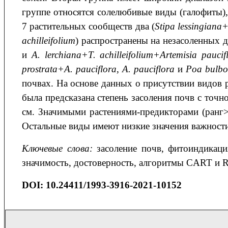
группе относятся солелюбивые виды (галофиты)
7 растительных сообществ два (
Stipa
lessingiana
achilleifolium
) распространены на незасоленных д
и
A
.
lerchiana
+T. achilleifolium+
Artemisia
paucif
prostrata
+
A
.
pauciflora
,
A
.
pauciflora
и
Poa
bulbo
почвах. На основе данных о присутствии видов 
была предсказана степень засоления почв с точн
см. Значимыми растениями-предикторами (ранг
Остальные виды имеют низкие значения важности 
Ключевые слова:
засоление почв, фитоиндикаци
значимость, достоверность, алгоритмы CART и Ra
DOI
: 10.24411/1993-3916-2021-10152