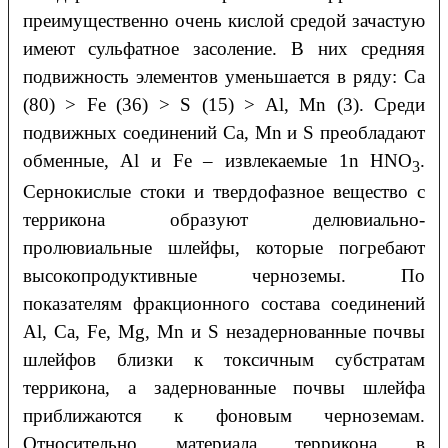
преимущественно очень кислой средой зачастую
имеют сульфатное засоление. В них средняя
подвижность элементов уменьшается в ряду: Ca
(80) > Fe (36) > S (15) > Al, Mn (3). Среди
подвижных соединений Ca, Mn и S преобладают
обменные, Al и Fe – извлекаемые 1n HNO
.
3
Сернокислые стоки и твердофазное вещество с
террикона образуют делювиально-
пролювиальные шлейфы, которые погребают
высокопродуктивные черноземы. По
показателям фракционного состава соединений
Al, Ca, Fe, Mg, Mn и S незадернованные почвы
шлейфов близки к токсичным субстратам
террикона, а задернованные почвы шлейфа
приближаются к фоновым черноземам.
Относительно материала террикона в