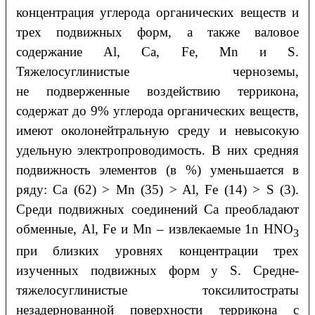
концентрация углерода органических веществ и
трех подвижных форм, а также валовое
содержание Al, Ca, Fe, Mn и S.
Тяжелосуглинистые черноземы,
не подверженные воздействию террикона,
содержат до 9% углерода органических веществ,
имеют околонейтральную среду и невысокую
удельную электропроводимость. В них средняя
подвижность элементов (в %) уменьшается в
ряду: Ca (62) > Mn (35) > Al, Fe (14) > S (3).
Среди подвижных соединений Ca преобладают
обменные, Al, Fe и Mn – извлекаемые 1n HNO
3
при близких уровнях концентрации трех
изученных подвижных форм у S. Средне-
тяжелосуглинистые токсилитостраты
незадернованной поверхности террикона с