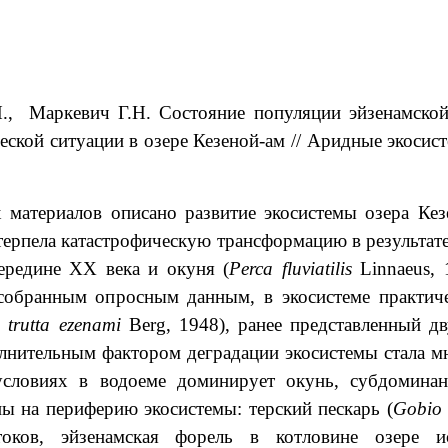
.
, Маркевич
Г.Н. Состояние популяции эйзенамской
еской ситуации в озере Кезеной-ам // Аридные экосис
 материалов описано развитие экосистемы озера Кез
етерпела катастрофическую трансформацию в результат
середине XX века и окуня (
Perca fluviatilis
Linnaeus, 
собранным опросным данным, в экосистеме практич
 trutta ezenami
Berg, 1948), ранее представленный д
лнительным фактором деградации экосистемы стала м
условиях в водоеме доминирует окунь, субдоминан
 на периферию экосистемы: терский пескарь (
Gobio
токов, эйзенамская форель в котловине озере и