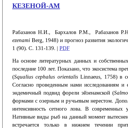
КЕЗЕНОЙ-АМ
Рабазанов
Н.И.
, Бархалов
Р.М.
, Рабазанов
Р.Н
ezenami
Berg, 1948) и прогноз развития экологич
1 (90). С. 131-139. |
PDF
На основе литературных данных и собственных
последние 100 лет. Показано, что экосистема пр
(
Squalius cephalus orientalis
Linnaeus, 1758) в 
Согласно проведенным нами исследованиям и 
эндемичный подвид форели эйзенамской (
Salmo
формами с озерным и ручьевым нерестом. Допо
интенсивность сетного лова. В современных 
Нативные виды рыб на данный момент вытеснены
встречается только в нижнем течении при