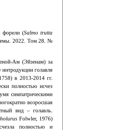
 форели (
Salmo trutta
темы. 2022. Том 28. №
еной-Ам (Эйзенам) за
е интродукции голавля
1758) в 2013‑2014 гг.
ески полностью исчез
вумя симпатрическими
ногократно возросшая
тный вид – голавль.
holurus
Folwler, 1976)
счезла полностью и