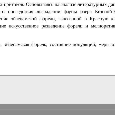
ях притоков. Основываясь на анализе литературных д
что последствия деградации фауны озера Кезеной
ние эйзенамской форели, занесенной в Красную кн
ие искусственное разведение форели и мелиорати
а, эйзенамская форель, состояние популяций, меры о