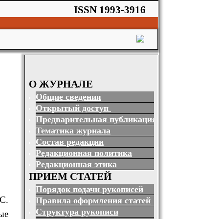
ISSN 1993-3916
О ЖУРНАЛЕ
Общие сведения
Открытый доступ
Предварительная публикация
Тематика журнала
Состав редакции
Редакционная политика
Редакционная этика
ПРИЕМ СТАТЕЙ
Порядок подачи рукописей
С.
Правила оформления статей
Структура рукописи
ые