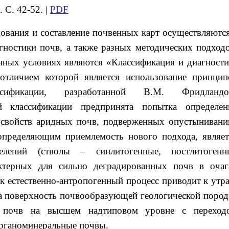
 С. 42-52. |
PDF
ования и составление почвенных карт осуществляются
гностики почв, а также разных методических подходо
ных условиях являются «Классификация и диагности
отличием которой является использование принцип
лассификации, разработанной В.М. Фридландо
й классификации предпринята попытка определен
 свойств аридных почв, подверженных опустынивани
определяющим приемлемость нового подхода, являет
елений (стволы – синлитогенные, постлитогенн
ктерных для сильно деградированных почв в очаг
к естественно-антропогенный процесс приводит к утра
а поверхность почвообразующей геологической пород
 почв на высшем надтиповом уровне с переход
органоминеральные почвы.