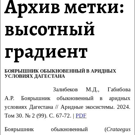
Архив метки:
высотный
градиент
БОЯРЫШНИК ОБЫКНОВЕННЫЙ В АРИДНЫХ
УСЛОВИЯХ ДАГЕСТАНА
Залибеков М.Д., Габибова
А.Р. Боярышник обыкновенный в аридных
условиях Дагестана // Аридные экосистемы. 2024.
Том 30. № 2 (99). С. 67-72. |
PDF
Боярышник обыкновенный (
Crataegus