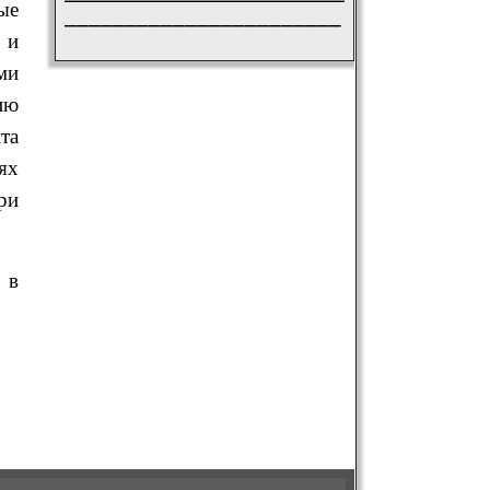
ые
_______________________
 и
ми
ию
та
ях
ри
 в