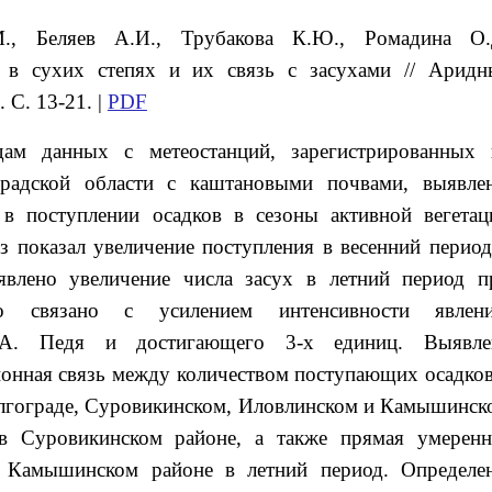
.
, Беляев
А.И.
, Трубакова
К.Ю.
, Ромадина
О.
а в сухих степях и их связь с засухами
// Аридн
 С. 13-21. |
PDF
ам данных с метеостанций, зарегистрированных 
градской области с каштановыми почвами, выявле
 в поступлении осадков в сезоны активной вегетац
из показал увеличение поступления в весенний период
влено увеличение числа засух в летний период п
о связано с усилением интенсивности явлени
Д.А. Педя и достигающего 3-х единиц. Выявле
ионная связь между количеством поступающих осадков
Волгограде, Суровикинском, Иловлинском и Камышинск
в Суровикинском районе, а также прямая умеренн
в Камышинском районе в летний период. Определе