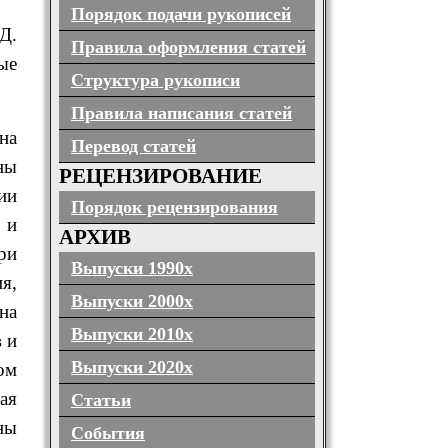
Порядок подачи рукописей
Д.
Правила оформления статей
ые
Структура рукописи
Правила написания статей
на
Перевод статей
ны
РЕЦЕНЗИРОВАНИЕ
ии
Порядок рецензирования
 и
АРХИВ
ри
Выпуски 1990х
я,
Выпуски 2000х
на
Выпуски 2010х
 и
Выпуски 2020х
ом
ая
Статьи
ны
События