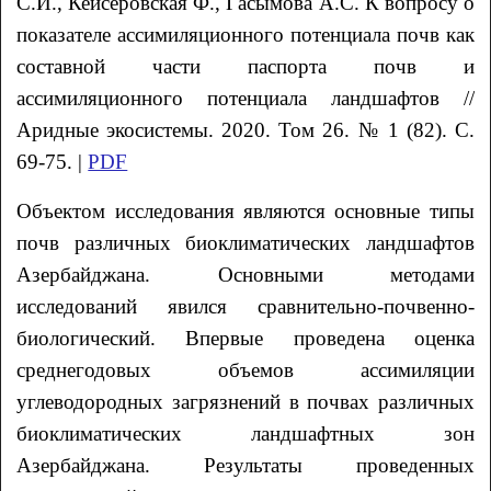
С.И.
, Кейсеровская
Ф.
, Гасымова
А.С.
К вопросу о
показателе ассимиляционного потенциала почв как
составной части паспорта почв и
ассимиляционного потенциала ландшафтов //
Аридные экосистемы. 2020. Том 26. № 1 (82). С.
69-75. |
PDF
Объектом исследования являются основные типы
почв различных биоклиматических ландшафтов
Азербайджана. Основными методами
исследований явился сравнительно-почвенно-
биологический. Впервые проведена оценка
среднегодовых объемов ассимиляции
углеводородных загрязнений в почвах различных
биоклиматических ландшафтных зон
Азербайджана. Результаты проведенных