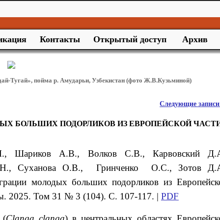
икация
Контакты
Открытый доступ
Архив
дай-Тугай», пойма р. Амударьи, Узбекистан (фото Ж.В.Кузьминой)
Следующие запис
ЫХ БОЛЬШИХ ПОДОРЛИКОВ ИЗ ЕВРОПЕЙСКОЙ ЧАСТ
.
, Шариков
А.В.
, Волков
С.В.
, Карвовский
Д.
Н., Суханова О.В., Гринченко О.С., Зотов Д.А
грации молодых больших подорликов из Европейск
. 2025. Том 31 № 3 (104). С. 107-117. |
PDF
 (
Clanga
clanga
) в центральных областях Европейск