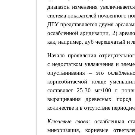
диапазон изменения увеличиваетс
система показателей почвенного п
ДГУ представляется двумя ареалами
ослабленной аридизации, 2) ареал
как, например, дуб черешчатый и л
Начало проявления отрицательног
с недостатком увлажнения и элем
опустынивания – это ослабленн
корнеобитаемой толще уменьшил
составляет 25-30 мг/100 г поч
выращивания древесных пород 
количестве и в отсутствие периоди
Ключевые слова:
ослабленная ста
микоризация, корневые ответвле