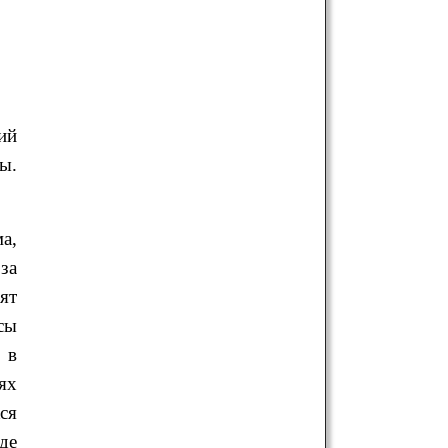
ий
ы.
а,
за
ят
сы
 в
ях
ся
де