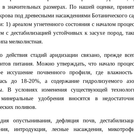
я в значительных размерах. По нашей оценке, принят
окрова под древесными насаждениями Ботанического са
: 1) ареалом угнетенного состояния с началом процес
ом с дестабилизацией устойчивых к засухе пород, так
ипа мелколистная.
о действия стадий аридизации связано, прежде всег
ентов питания. Можно утверждать, что начало процес
ое иссушение почвенного профиля, где влажность
ась до 18-20%, а содержание гидролизуемого азо
вы. В условиях изменения существующей технолог
минеральные удобрения вносятся в недостаточн
ческих поливов.
дия опустынивания, дефляция почв, дестабилизаци
ния, интродукция, лесные насаждения, микотрофи