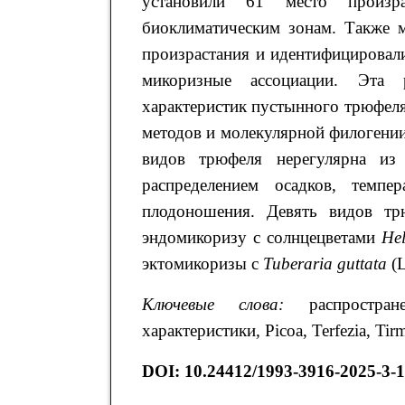
установили 61 место произра
биоклиматическим зонам. Также м
произрастания и идентифицировали
микоризные ассоциации. Эта 
характеристик пустынного трюфел
методов и молекулярной филогении.
видов трюфеля нерегулярна из
распределением осадков, темп
плодоношения. Девять видов тр
эндомикоризу с солнцецветами
He
эктомикоризы с
Tuberaria guttata
(L
Ключевые слова:
распростране
характеристики
,
Picoa, Terfezia, Tir
DOI: 10.24412/1993-3916-2025-3-