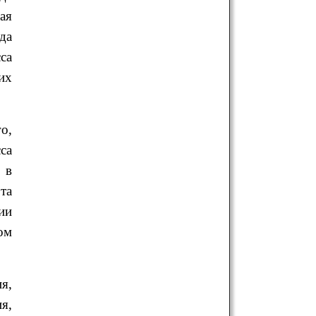
ая
да
са
их
о,
са
 в
та
ии
ом
я,
я,