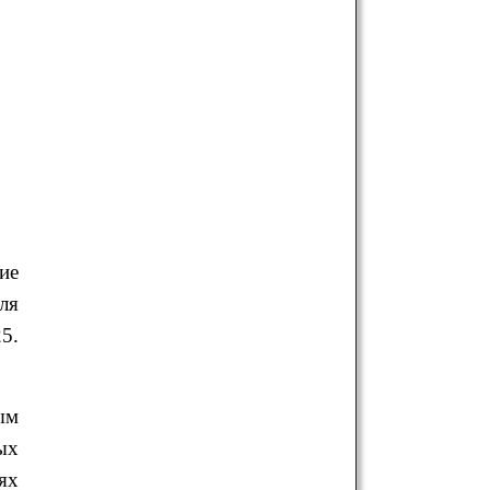
ие
ля
5.
ым
ых
ях