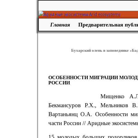
Главная
Предварительная публ
Бухарский олень в заповеднике «Ба
Навигация по записям
ОСОБЕННОСТИ МИГРАЦИИ МОЛОД
РОССИИ
Мищенко
А.Л
Бекмансуров
Р.Х.
,
Мельников В.
Вартаньянц О.А. Особенности ми
части России // Аридные экосистемы
15 молодых больших подорликов