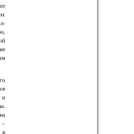
ют
их
л-
ю,
ой
ие
ым
го
ся
 и
а.
на
 –
 в