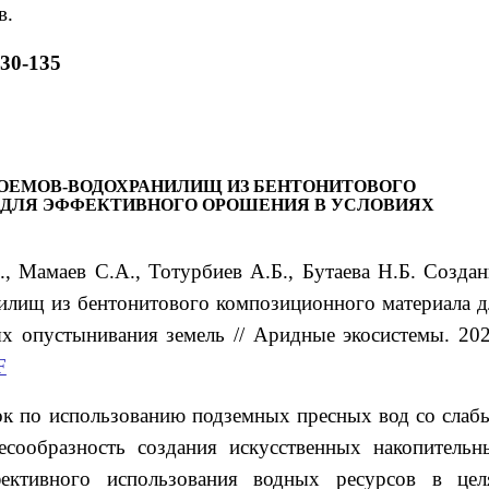
в.
130-135
ОЕМОВ-ВОДОХРАНИЛИЩ ИЗ БЕНТОНИТОВОГО
ДЛЯ ЭФФЕКТИВНОГО ОРОШЕНИЯ В УСЛОВИЯХ
.
, Мамаев
С.А.
, Тотурбиев
А.Б.
, Бутаева
Н.Б.
Создан
илищ из бентонитового композиционного материала д
х опустынивания земель // Аридные экосистемы. 202
F
ток по использованию подземных пресных вод со слаб
есообразность создания искусственных накопительн
ективного использования водных ресурсов в цел