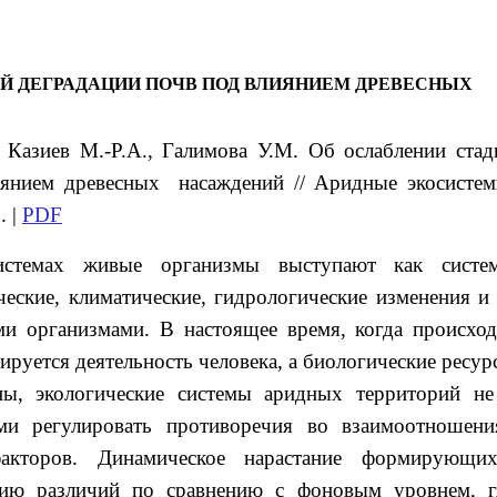
Й ДЕГРАДАЦИИ ПОЧВ ПОД ВЛИЯНИЕМ ДРЕВЕСНЫХ
, Казиев
М.-Р.А.
, Галимова
У.М.
Об ослаблении стад
иянием древесных насаждений // Аридные экосистем
. |
PDF
стемах живые организмы выступают как систем
еские, климатические, гидрологические изменения и 
ми организмами. В настоящее время, когда происход
ируется деятельность человека, а биологические ресур
ены, экологические системы аридных территорий не
ми регулировать противоречия во взаимоотношени
кторов. Динамическое нарастание формирующих
нию различий по сравнению с фоновым уровнем, г