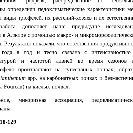
стания трюфеля, распределенное по нескольк
ы определили педоклиматические характеристики ме
 виды трюфелей, их растений-хозяев и их естественн
работа дополняет наше предыдуще исследован
я в Алжире с помощью макро- и микроморфологическ
 Результаты показали, что естественноя продуктивнос
 года в год и тесно связана с интенсивностью
ературой и частотой ливней во время сезонов 
юфеля произрастают на супесчаных почвах, образ
lianthemum
spp. на карбонатных почвах и безмастичн
. Foureau) на кислых почвах.
ние, микоризная ассоциация, педоклиматическ
mania.
118-129