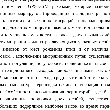
и помечены GPS-GSM-трекерами, которые позволи
ционных маршрутов (проходящих в аридных регион
сть осенних и весенних миграций, проанализирова
пределах этих маршрутов, выявить места и длительнос
ить уровень смертности, а также даты начала отлёт
сть миграции, сильно различающаяся у разных особе
ов зимовок от мест рождения птиц и от наличия
новок. Расположение миграционных путей существен
одной популяции, но у особей, появившихся на свет 
у птенцов одного выводка. Наиболее значимые фактор
й миграции, это переход среднесуточной температу
чных температур. Первогодки начинают миграцию позж
. Особенности использования территорий, где бы
миграционные остановки двух особей, существен
 больших подорликов наиболее высок во время перв