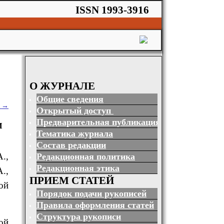
ISSN 1993-3916
О ЖУРНАЛЕ
Общие сведения
и
→
Открытый доступ
Предварительная публикация
И
Тематика журнала
Состав редакции
А.
,
Редакционная политика
Редакционная этика
.,
ПРИЕМ СТАТЕЙ
ой
Порядок подачи рукописей
Правила оформления статей
Структура рукописи
ой