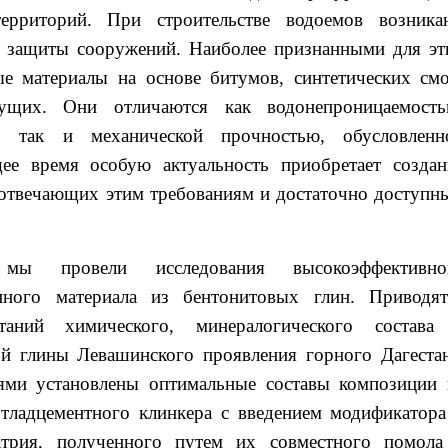
ерриторий. При строительстве водоемов возника
 защиты сооружений. Наиболее признанными для эт
е материалы на основе битумов, синтетических смо
щих. Они отличаются как водонепроницаемость
ю, так и механической прочностью, обусловленн
ее время особую актуальность приобретает создан
, отвечающих этим требованиям и достаточно доступн
мы провели исследования высокоэффективно
нного материала из бентонитовых глин. Приводят
таний химического, минералогического состава
ой глины Левашинского проявления горного Дагестан
ями установлены оптимальные составы композиции 
тладцементного клинкера с введением модификатора
атрия, полученного путем их совместного помола