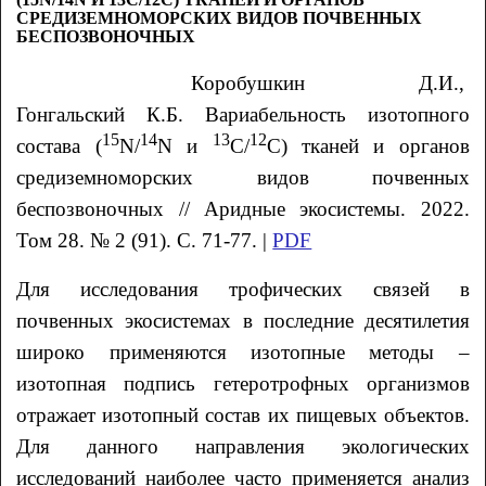
СРЕДИЗЕМНОМОРСКИХ ВИДОВ ПОЧВЕННЫХ
БЕСПОЗВОНОЧНЫХ
Коробушкин
Д.И.
,
Гонгальский
К.Б.
Вариабельность изотопного
15
14
13
12
состава (
N/
N и
С/
С) тканей и органов
средиземноморских видов почвенных
беспозвоночных // Аридные экосистемы. 2022.
Том 28. № 2 (91). С. 71-77. |
PDF
Для исследования трофических связей в
почвенных экосистемах в последние десятилетия
широко применяются изотопные методы –
изотопная подпись гетеротрофных организмов
отражает изотопный состав их пищевых объектов.
Для данного направления экологических
исследований наиболее часто применяется анализ