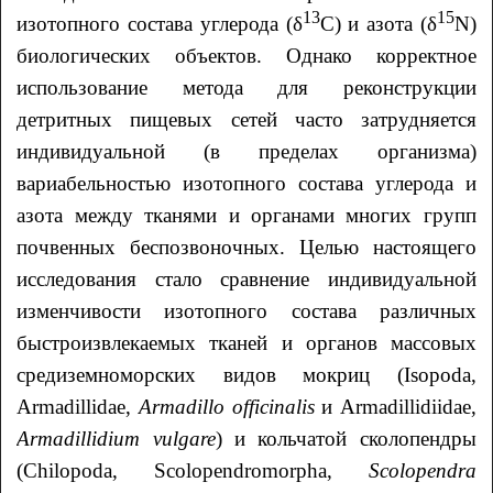
13
15
изотопного состава углерода (δ
С) и азота (δ
N)
биологических объектов. Однако корректное
использование метода для реконструкции
детритных пищевых сетей часто затрудняется
индивидуальной (в пределах организма)
вариабельностью изотопного состава углерода и
азота между тканями и органами многих групп
почвенных беспозвоночных. Целью настоящего
исследования стало сравнение индивидуальной
изменчивости изотопного состава различных
быстроизвлекаемых тканей и органов массовых
средиземноморских видов мокриц (Isopoda,
Armadillidae,
Armadillo officinalis
и Armadillidiidae,
Armadillidium vulgare
) и кольчатой сколопендры
(Chilopoda, Scolopendromorpha,
Scolopendra