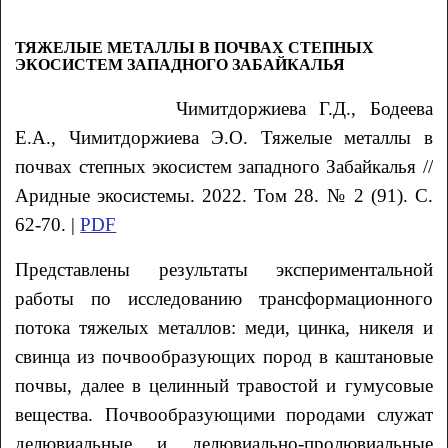
ТЯЖЕЛЫЕ МЕТАЛЛЫ В ПОЧВАХ СТЕПНЫХ
ЭКОСИСТЕМ ЗАПАДНОГО ЗАБАЙКАЛЬЯ
Чимитдоржиева
Г.Д.
, Бодеева
Е.А.
, Чимитдоржиева
Э.О.
Тяжелые металлы в
почвах степных экосистем западного Забайкалья //
Аридные экосистемы. 2022. Том 28. № 2 (91). С.
62-70. |
PDF
Представлены результаты экспериментальной
работы по исследованию трансформационного
потока тяжелых металлов: меди, цинка, никеля и
свинца из почвообразующих пород в каштановые
почвы, далее в целинный травостой и гумусовые
вещества. Почвообразующими породами служат
делювиальные и делювиально-пролювиальные