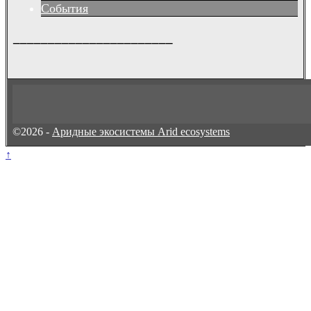
События
_______________________
©2026 -
Аридные экосистемы Arid ecosystems
↑