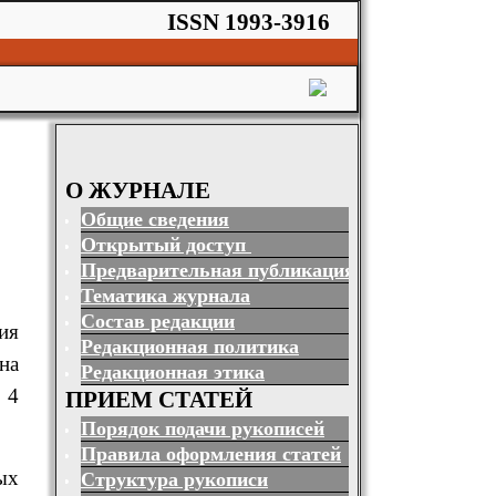
ISSN 1993-3916
О ЖУРНАЛЕ
Общие сведения
Открытый доступ
Предварительная публикация
Тематика журнала
Состав редакции
ия
Редакционная политика
на
Редакционная этика
 4
ПРИЕМ СТАТЕЙ
Порядок подачи рукописей
Правила оформления статей
ых
Структура рукописи