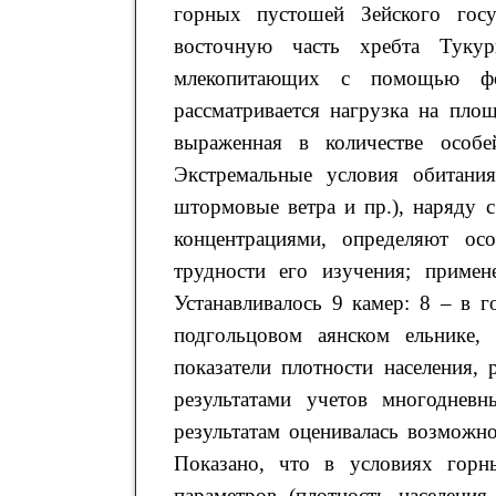
горных пустошей Зейского госу
восточную часть хребта Тукур
млекопитающих с помощью фот
рассматривается нагрузка на пло
выраженная в количестве особ
Экстремальные условия обитания
штормовые ветра и пр.), наряду
концентрациями, определяют ос
трудности его изучения; примен
Устанавливалось 9 камер: 8 – в 
подгольцовом аянском ельнике,
показатели плотности населения,
результатами учетов многоднев
результатам оценивалась возможн
Показано, что в условиях гор
параметров (плотность населения