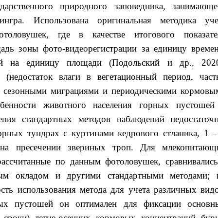
дарственного природного заповедника, занимающе
ингра. Использована оригинальная методика уче
оловушек, где в качестве итогового показате
щадь зоны фото-видеорегистрации за единицу времен
ей на единицу площади (Подольский и др., 2020
 (недостаток влаги в вегетационный период, част
 с сезонными миграциями и периодическими кормовы
обенности животного населения горных пустошей
ения стандартных методов наблюдений недостаточн
горных тундрах с куртинами кедрового стланика, 1 –
 на пресечении звериных троп. Для млекопитающ
 рассчитанные по данным фотоловушек, сравнивались
ным окладом и другими стандартными методами; 
ость использования метода для учета различных видо
ных пустошей он оптимален для фиксации основн
, сроки) летне-осенних кормовых концентраций бур