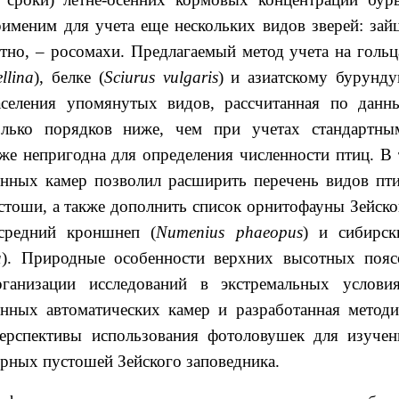
применим для учета еще нескольких видов зверей: зайц
ятно, – росомахи. Предлагаемый метод учета на гольц
ellina
), белке (
Sciurus
vulgaris
) и азиатскому бурунду
аселения упомянутых видов, рассчитанная по данн
олько порядков ниже, чем при учетах стандартны
же непригодна для определения численности птиц. В 
енных камер позволил расширить перечень видов пти
тоши, а также дополнить список орнитофауны Зейско
 средний кроншнеп (
Numenius phaeopus
) и сибирск
a
). Природные особенности верхних высотных пояс
ганизации исследований в экстремальных условия
нных автоматических камер и разработанная методи
перспективы использования фотоловушек для изучен
орных пустошей Зейского заповедника.