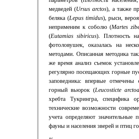
медведей (
Ursus
arctos
), а также 
беляка (
Lepus
timidus
), рыси, веро
неприменим к соболю (
Martes
zib
(
Eutamias
sibiricus
). Плотность н
фотоловушек, оказалась на неск
методами. Описанная методика так
же время анализ съемок установл
регулярно посещающих горные пус
заповедника: впервые отмечены
горный вьюрок (
Leucosticte arcto
хребта Тукрингра, специфика ор
технические возможности совреме
учета определяют значительные 
фауны и населения зверей и птиц г