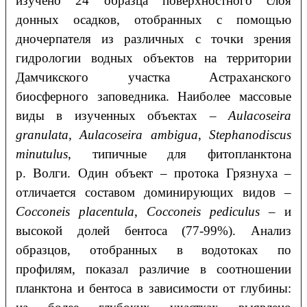
изучено 24 образца поверхностного слоя
донных осадков, отобранных с помощью
дночерпателя из различных с точки зрения
гидрологии водных объектов на территории
Дамчикского участка Астраханского
биосферного заповедника. Наиболее массовые
виды в изученных объектах –
Aulacoseira
granulata
,
Aulacoseira ambigua
,
Stephanodiscus
minutulus
, типичные для фитопланктона
р. Волги. Один объект – протока Грязнуха –
отличается составом доминирующих видов –
Cocconeis placentula
,
Cocconeis
pediculus
– и
высокой долей бентоса (77-99%). Анализ
образцов, отобранных в водотоках по
профилям, показал различие в соотношении
планктона и бентоса в зависимости от глубины: