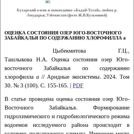
Бухарский олень в заповеднике «Бадай-Тугай», пойма р.
Амударьи, Узбекистан (фото Ж.В.Кузьминой)
ОЦЕНКА СОСТОЯНИЯ ОЗЕР ЮГО-ВОСТОЧНОГО
ЗАБАЙКАЛЬЯ ПО СОДЕРЖАНИЮ ХЛОРОФИЛЛА а
Цыбекмитова Г.Ц.,
Ташлыкова Н.А. Оценка состояния озер Юго-
восточного Забайкалья по содержанию
хлорофилла
а
// Аридные экосистемы. 2024. Том
30. № 3 (100). С. 155-165. |
PDF
В статье проведена оценка состояния озер Юго-
Восточного Забайкалья. Формирование
гидрохимического и гидробиологического режима
водоемов исследуемого района происходит в
условиях полуаридного климата. Имеющие место