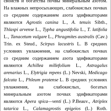
свойств и богатства почвы минеральным азотом.
На влажных непросыхающих, слабокислых почвах
со средним содержанием азота эдификаторами
являются
Agrostis
canina
L.
,
A
.
tenuis
Sibth.,
Thlaspi
arvense
L.,
Typha
angustifolia
L.,
T
.
latifolia
L.,
Tanacetum
vulgare
L.,
Phragmites
australis
(Cav.)
Trin. ex Steud.,
Scirpus
lacustris
L. В средних
условиях увлажнения, на слабокислых почвах
со средним содержанием азота эдификаторами
являются
Achillea
millefolium
L.,
Astragalus
arenarius
L.,
Elytrigia repens
(L.) Nevski,
Medicago
falcata
L.,
Phleum
pratense
L. В средних условиях
увлажнения, на слабокислых, богатых
минеральным азотом почвах эдификаторами
являются
Apera
spica
—
venti
(L.) P.Beauv.,
Atriplex
tatarica
L.,
Calamagrostis
epigeios
(L.) Roth.