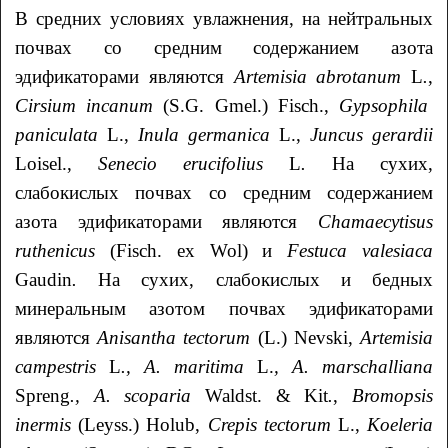
В средних условиях увлажнения, на нейтральных
почвах со средним содержанием азота
эдификаторами являются
Artemisia abrotanum
L
.
,
Cirsium incanum
(S.G. Gmel.) Fisch.,
Gypsophila
paniculata
L.,
Inula
germanica
L.,
Juncus
gerardii
Loisel.,
Senecio
erucifolius
L
.
На сухих,
слабокислых почвах со средним содержанием
азота эдификаторами являются
Chamaecytisus
ruthenicus
(Fisch. ex Wol) и
Festuca
valesiaca
Gaudin
.
На сухих, слабокислых и бедных
минеральным азотом почвах эдификаторами
являются
Anisantha
tectorum
(L.) Nevski,
Artemisia
campestris
L
., A. maritima
L.
, A. marschalliana
Spreng
., A. scoparia
Waldst. & Kit
.
,
Bromopsis
inermis
(Leyss.) Holub,
Crepis tectorum
L.,
Koeleria