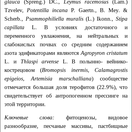
glauca
(Spreng.) DC.,
Leymus racemosus
(Lam.)
Tzvelev,
Potentilla incana
P. Gaertn., B. Mey. &
Scherb
.
,
Psammophiliella muralis
(L.) Ikonn
.
,
Stipa
capillata
L. В условиях достаточного и
переменного увлажнения, на нейтральных и
слабокислых почвах со средним содержанием
азота эдификаторами являются
Agropyron cristatum
L. и
Thlaspi arvense
L. В полынно- вейнико-
кострецовом (
Bromopsis inermis
, Calamagrostis
epigeios, Artemisia marschalliana
) сообществе
отмечается большая доля терофитов (22.9%), что
свидетельствует об антропогенном прессинге на
этой территории.
Ключевые слова:
фитоценозы, видовое
разнообразие, песчаные массивы, пастбищные