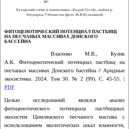
Бухарский олень в заповеднике «Бадай-Тугай», пойма р.
Амударьи, Узбекистан (фото Ж.В.Кузьминой)
ФИТОЦЕНОТИЧЕСКИЙ ПОТЕНЦИАЛ ПАСТБИЩ
НА ПЕСЧАНЫХ МАССИВАХ ДОНСКОГО
БАССЕЙНА
Власенко М.В., Кулик
А.К. Фитоценотический потенциал пастбищ на
песчаных массивах Донского бассейна // Аридные
экосистемы. 2024. Том 30. № 2 (99). С. 45-55. |
PDF
Целью исследований являлся анализ
фитоценотического потенциала пастбищных
экосистем Цимлянского песчаного массива с
использованием экологических шкал влажности,