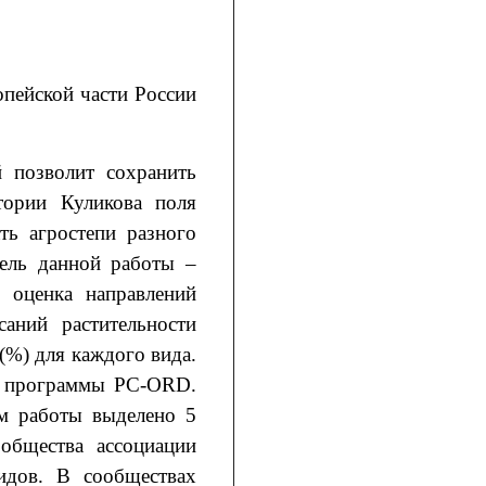
опейской части России
й позволит сохранить
тории Куликова поля
ть агростепи разного
Цель данной работы –
, оценка направлений
аний растительности
(%) для каждого вида.
ем программы РС-ORD.
ам работы выделено 5
ообщества ассоциации
идов. В сообществах