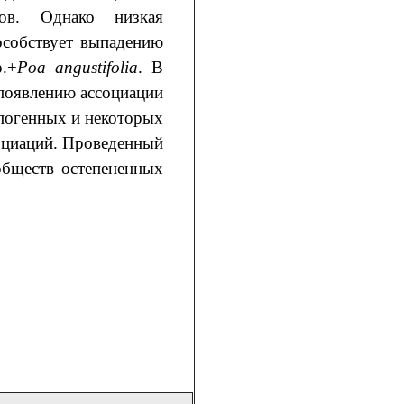
ов. Однако низкая
особствует выпадению
.+
Poa angustifolia
. В
 появлению ассоциации
опогенных и некоторых
социаций. Проведенный
обществ остепененных