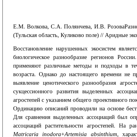
Е.М. Волкова, С.А. Полянчева, И.В. РозоваРазн
(Тульская область, Куликово поле) // Аридные эко
Восстановление нарушенных экосистем являет
биологическое разнообразие регионов России
применяют различные методы и подходы в теч
возраста. Однако до настоящего времени не п
выявление ценотического разнообразия агрост
сукцессионного развития выделенных ассоциа
агростепей с указанием общего проективного по
Ординацию описаний проводили на основе бес
Для сравнения выделенных ассоциаций был опр
ассоциаций растительности агростепей. На р
Matricaria inodora
+
Artemisia absinthium
, хара