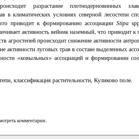
оисходит разрастание плотнодерновинных злак
ав в климатических условиях северной лесостепи сп
 что приводит к формированию ассоциации
Stipa
spp
личивает активность вейник наземный, что приводит к
ств агростепей происходит снижение активности антр
ие активности луговых трав в составе выделенных ас
ранности «ковыльных» ассоциаций и формировании со
степи, классификация растительности, Куликово поле.
мотреть комментарии.