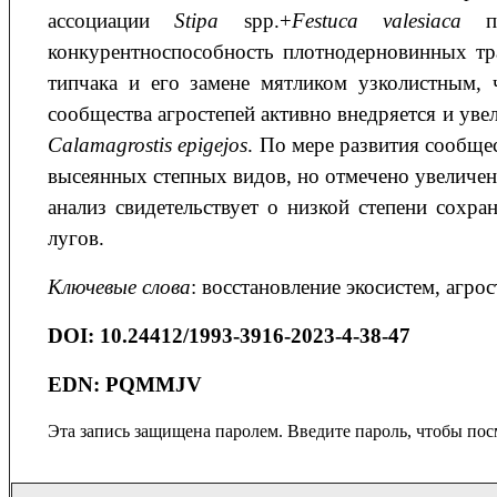
ассоциации
Stipa
spp.+
Festuca valesiaca
пр
конкурентноспособность плотнодерновинных тр
типчака и его замене мятликом узколистным,
сообщества агростепей активно внедряется и уве
Calamagrostis
epigejos
. По мере развития сообще
высеянных степных видов, но отмечено увеличен
анализ свидетельствует о низкой степени сох
лугов.
Ключевые слова
: восстановление экосистем, агро
DOI
:
10.24412/1993-3916-2023-4-38-47
EDN:
PQMMJV
Эта запись защищена паролем. Введите пароль, чтобы пос