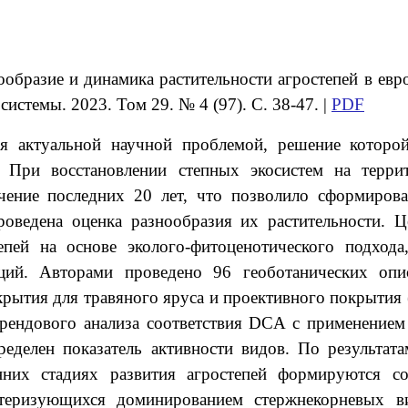
ообразие и динамика растительности агростепей в евр
системы. 2023. Том 29. № 4 (97). С. 38-47. |
PDF
ся актуальной научной проблемой, решение которо
. При восстановлении степных экосистем на терри
ение последних 20 лет, что позволило сформирова
роведена оценка разнообразия их растительности. 
епей на основе эколого-фитоценотического подхода
ций. Авторами проведено 96 геоботанических опис
крытия для травяного яруса и проективного покрытия 
трендового анализа соответствия DCA с применени
еделен показатель активности видов. По результат
анних стадиях развития агростепей формируются с
ктеризующихся доминированием стержнекорневых в