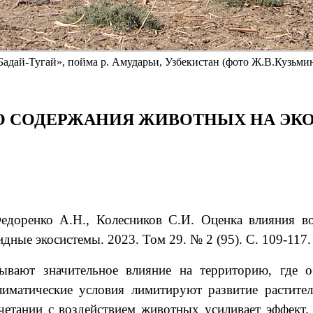
Бадай-Тугай», пойма р. Амударьи, Узбекистан (фото Ж.В.Кузьми
О СОДЕРЖАНИЯ ЖИВОТНЫХ НА ЭК
Федоренко
А.Н.
, Колесников
С.И.
Оценка влияния в
дные экосистемы. 2023. Том 29. № 2 (95). С. 109-117.
ывают значительное влияние на территорию, где о
лиматические условия лимитируют развитие растител
четании с воздействием животных усиливает эффект.