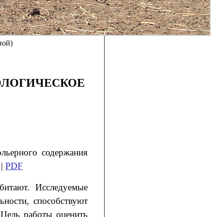
ной)
ОЛОГИЧЕСКОЕ
ольерного содержания
 |
PDF
битают. Исследуемые
ьности, способствуют
 Цель работы оценить