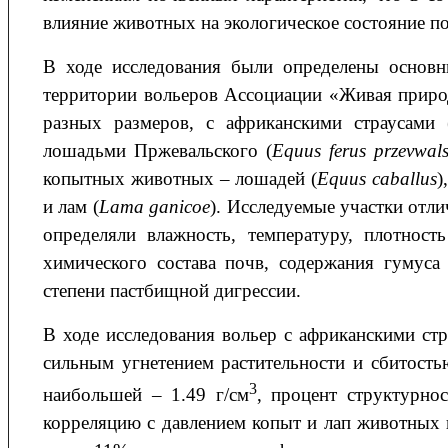
влияние животных на экологическое состояние п
В ходе исследования были определены основн
территории вольеров Ассоциации «Живая природ
разных размеров, с африканскими страусами 
лошадьми Пржевальского (
Equus ferus przevwals
копытных животных – лошадей (
Equus caballus
)
и лам (
Lama
ganicoe
). Исследуемые участки отл
определяли влажность, температуру, плотност
химического состава почв, содержания гумуса
степени пастбищной дигрессии.
В ходе исследования вольер с африканскими стр
сильным угнетением растительности и сбитость
3
наибольшей – 1.49 г/см
, процент структурн
корреляцию с давлением копыт и лап животных н