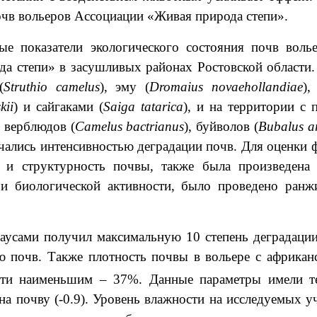
очв вольеров Ассоциации «Живая природа степи».
ые показатели экологического состояния почв вол
а степи» в засушливых районах Ростовской области.
(
Struthio camelus
), эму (
Dromaius novaehollandiae
),
kii
) и сайгаками (
Saiga tatarica
), и на территории с
, верблюдов (
Camelus bactrianus
), буйволов (
Bubalus a
ичались интенсивностью деградации почв. Для оценки 
ь и структурность почвы, также была произведена
 и биологической активности, было проведено ранж
аусами получил максимальную 10 степень деградации
ю почв. Также плотность почвы в вольере с африкан
ости наименьшим – 37%. Данные параметры имели т
а почву (-0.9). Уровень влажности на исследуемых у