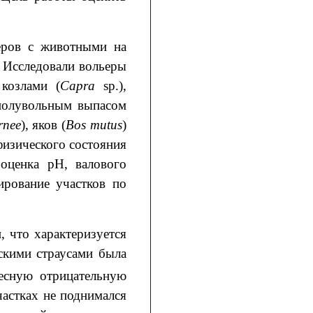
ьеров с животными на
 Исследовали вольеры
 козлами (
Capra
sp.),
 полувольным выпасом
rnee
), яков (
Bos mutus
)
физического состояния
 оценка рН, валового
ирование участков по
, что характеризуется
скими страусами была
есную отрицательную
частках не поднимался